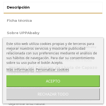
Descripción
Ficha técnica
Sobre UPPAbaby
Este sitio web utiliza cookies propias y de terceros para
La Cubierta para Lluvia para Capazo del Uppababy
mejorar nuestros servicios y mostrarle publicidad
Minu
es un cobertor de calidad premium con excelentes
relacionada con sus preferencias mediante el análisis de
materiales que te permitirán proteger a tu bebé de
sus hábitos de navegación. Para dar su consentimiento
cualquier cambio de tiempo, ya sea viento, frío o lluvia.
sobre su uso pulse el botón Acepto.
Ventajas del Cobertor de Lluvia de Capazo
Más información
Personalizar cookies
Uppababy Minu:
Este protector para la lluvia premium es muy fácil de
ACEPTO
instalar y tiene un tamaño práctico, por lo que podrás
llevarlo a todas partes.
RECHAZAR TODO
Además, la superficie transparente de este plástico para
la lluvia es ideal para controlar siempre a tu pequeño y
deja entrar la luz natural.