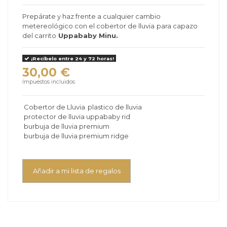
Prepárate y haz frente a cualquier cambio
metereológico con el cobertor de lluvia
para capazo
del
carrito
Uppababy Minu.
¡Recíbelo entre 24 y 72 horas!
30,00 €
Impuestos incluidos
Cobertor de Lluvia
plastico de lluvia
protector de lluvia uppababy rid
burbuja de lluvia premium
burbuja de lluvia premium ridge
Añadir a mi lista de regalos