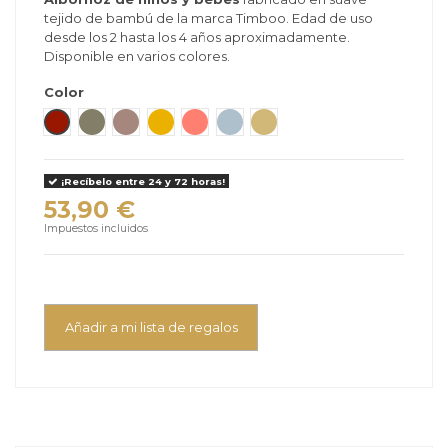
tejido de bambú de la marca Timboo. Edad de uso
(1 reseñas)
desde los 2 hasta los 4 años aproximadamente.
Disponible en varios colores.
Color
Rosewood
Whisper Green
Mellow Mauve
Ocre
Apricot Blush
Sea Blue
Honey Yellow
¡Recíbelo entre 24 y 72 horas!
53,90 €
Impuestos incluidos
Añadir a mi lista de regalos