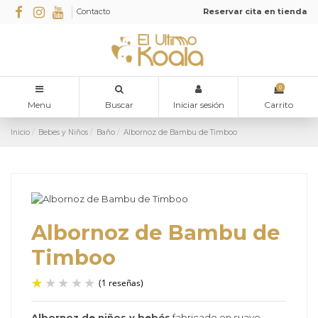
Contacto
Reservar cita en tienda
0
Menu
Buscar
Iniciar sesión
Carrito
Inicio
Bebes y Niños
Baño
Albornoz de Bambu de Timboo
Albornoz de Bambu de
Timboo
Albornoz de niños y bebés
fabricado en suave