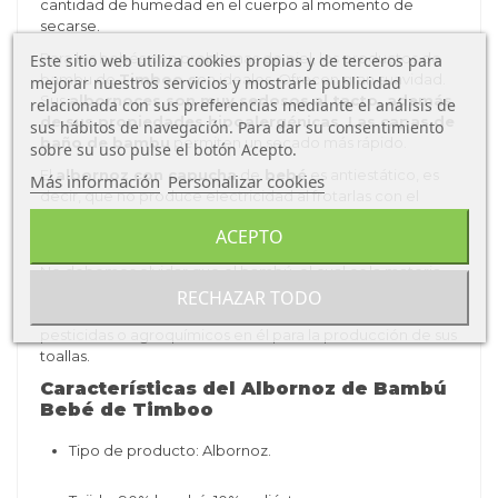
cantidad de humedad en el cuerpo al momento de
secarse.
Para los bebés con problemas de piel, los productos de
Este sitio web utiliza cookies propias y de terceros para
bambu de
Timboo s
on ideales. Ofrecen gran suavidad.
mejorar nuestros servicios y mostrarle publicidad
Sus
albornoces son muy sedosos al tacto, además
relacionada con sus preferencias mediante el análisis de
de sus propiedades hipoalergénicas. Las capas de
sus hábitos de navegación. Para dar su consentimiento
baño de bambu
permiten un secado más rápido.
sobre su uso pulse el botón Acepto.
El
albornoz con capucha
de
bebé
es antiestático, es
Más información
Personalizar cookies
decir, que no produce electricidad al frotarlas con el
cuerpo. Por este motivo son las
toallas de bebé
de más
ACEPTO
alta calidad que hemos probado.
No debemos olvidar que el bambú, el cual es la materia
prima con la que se fabrican estas toallas, es totalmente
RECHAZAR TODO
ecológico y es una fuente renovable. Además, no se usan
pesticidas o agroquímicos en él para la producción de sus
toallas.
Características del Albornoz de Bambú
Beb
é
de Timboo
Tipo de producto: Albornoz.