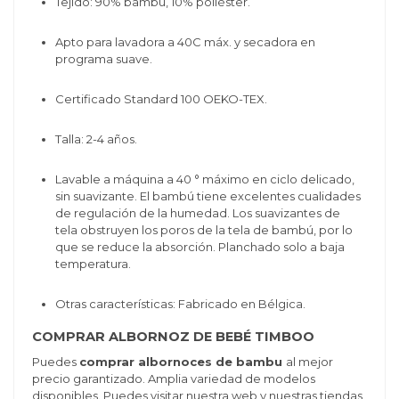
Tejido: 90% bambú, 10% poliéster.
Apto para lavadora a 40C máx. y secadora en
programa suave.
Certificado Standard 100 OEKO-TEX.
Talla: 2-4 años.
Lavable a máquina a 40 ° máximo en ciclo delicado,
sin suavizante.
El bambú tiene excelentes cualidades
de regulación de la humedad.
Los suavizantes de
tela obstruyen los poros de la tela de bambú, por lo
que se reduce la absorción.
Planchado solo a baja
temperatura.
Otras características: Fabricado en Bélgica.
COMPRAR ALBORNOZ DE BEBÉ TIMBOO
Puedes
comprar albornoces de bambu
al mejor
precio garantizado. Amplia variedad de modelos
disponibles. Puedes visitar nuestra web y nuestras tiendas