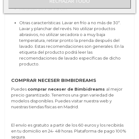
RECHAZAR TODO
Medidas:
20 x 34 x 8 cm.
Otras características: Lavar en frío a no más de 30º.
Lavar y planchar del revés. No utilizar productos
abrasivos, no utilizar secadora o a muy baja
temperatura, retirar pronto la prenda después del
lavado. Estas recomendaciones son generales. En la
etiqueta del producto podrá leer las
recomendaciones de lavado específicas de dicho
producto.
COMPRAR NECESER BIMBIDREAMS
Puedes
comprar neceser de Bimbidreams
al mejor
precio garantizado. Tenemos una gran variedad de
modelos disponibles. Puedes visitar nuestra web y
nuestras tiendas físicas en Madrid.
El envío es gratuito a partir de los 60 euros y los recibirás
en tu domicilio en 24- 48 horas. Plataforma de pago 100%
segura.