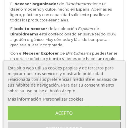
El
neceser organizador
de
Bimbidreams
tiene un
diseño moderno y dulce, hecho en España. Además es
ligero, práctico y con capacidad suficiente para llevar
todos los productos esenciales.
El
bolsito neceser
de la colección
Explorer
de
Bimbidreams
está
confeccionado en suave tejido 100%
algodón orgánico.
Muy cómodo y fácil de transportar
gracias a su asa incorporada.
Con el
Neceser Explorer
de
Bimbidreams
puedes tener
un detalle práctico y bonito si tienes que hacer un regalo
y puedes complementarlo con otros textiles de la
Este sitio web utiliza cookies propias y de terceros para
colección
Explorer
de
Bimbidreams
.
mejorar nuestros servicios y mostrarle publicidad
Características del Neceser
de
relacionada con sus preferencias mediante el análisis de
Bimbidreams:
sus hábitos de navegación. Para dar su consentimiento
sobre su uso pulse el botón Acepto.
Tipo de producto: Neceser.
Más información
Personalizar cookies
Tipo de material: Algodón 100%. Certificado de
ACEPTO
calidad Oeko-tex® Standar 100 (libre de sustancias
nocivas). Realizado y diseñado en España por Bimbi
Dreams.