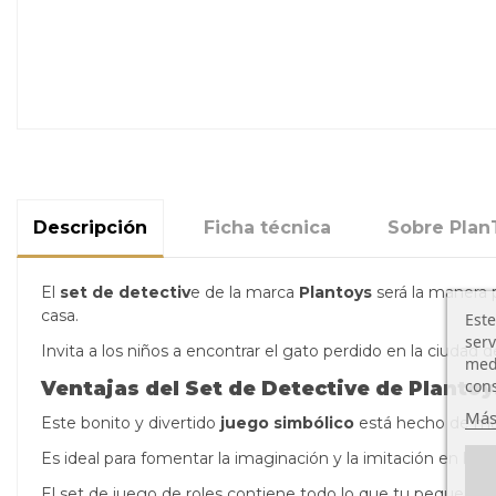
Descripción
Ficha técnica
Sobre Plan
El
set de detectiv
e de la marca
Plantoys
será la manera 
casa.
Este
serv
Invita a los niños a encontrar el gato perdido en la ciudad d
medi
cons
Ventajas del
Set de Detective
de
Plantoy
Más
Este bonito y divertido
juego simbólico
está hecho de mad
Es ideal para fomentar la imaginación y la imitación en los 
El set de juego de roles contiene todo lo que tu pequeño de