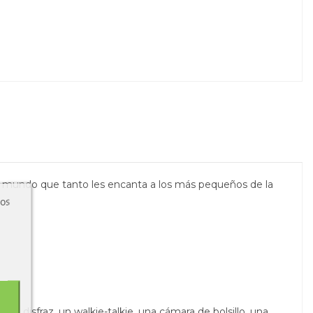
ese mundo que tanto les encanta a los más pequeños de la
ros
e disfraz, un walkie-talkie, una cámara de bolsillo, una