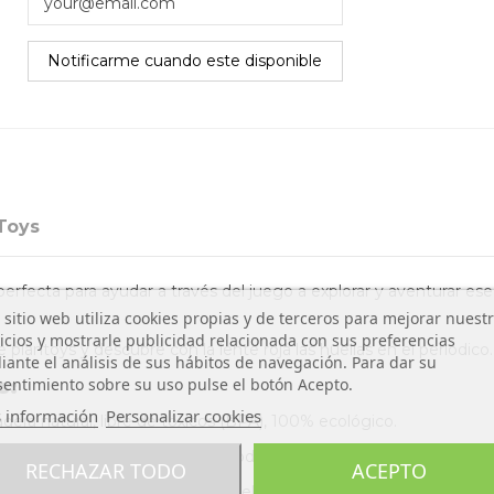
Toys
perfecta para ayudar a través del juego a explorar y aventurar 
 sitio web utiliza cookies propias y de terceros para mejorar nuest
icios y mostrarle publicidad relacionada con sus preferencias
e plantoys y descubre con la lente roja las huellas en el periódico.
ante el análisis de sus hábitos de navegación. Para dar su
entimiento sobre su uso pulse el botón Acepto.
s:
 información
Personalizar cookies
era natural, libre de tóxicos (BPA), 100% ecológico.
los niños mientras se divierten todos juntos.
RECHAZAR TODO
ACEPTO
tective necesita para resolver el problema. Contiene: unas gafas d