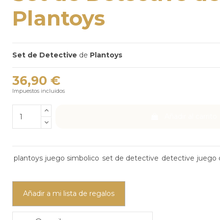
Plantoys
Set de Detective
de
Plantoys
36,90 €
Impuestos incluidos
Añadir al carrito
plantoys
juego simbolico
set de detective
detective
juego 
Añadir a mi lista de regalos