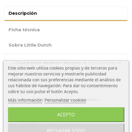
Descripción
Ficha técnica
Sobre Little Dutch
La
Caja Regalo Newborn Natural
s de Little Dutch es un
Este sitio web utiliza cookies propias y de terceros para
regalo lleno de ternura
, perfecto para celebrar la
mejorar nuestros servicios y mostrarle publicidad
llegada de un bebé. En su interior encontrarás una
relacionada con sus preferencias mediante el análisis de
cuidada selección de artículos blandos, diseñados para
brindar
confort
,
estimulación y cariño
desde los
sus hábitos de navegación. Para dar su consentimiento
primeros días de vida.
sobre su uso pulse el botón Acepto.
Este set
incluye
tres adorables productos:
Más información
Personalizar cookies
Doudou de luna:
extremadamente suave, ideal
ACEPTO
para acompañar al bebé durante el sueño y brindar
seguridad.
Sonajero con forma de conejito:
ligero, fácil de
RECHAZAR TODO