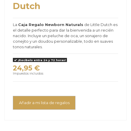
Dutch
La
Caja Regalo Newborn Naturals
de Little Dutch es
el detalle perfecto para dar la bienvenida a un recién
nacido. Incluye un peluche de oca, un sonajero de
conejito y un doudou personalizable, todo en suaves
tonos naturales.
¡Recíbelo entre 24 y 72 horas!
24,95 €
Impuestos incluidos
Añadir a mi lista de regalos