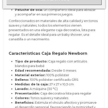
agarrar y con un sonido suave que estimula los
sentidos.
Peluche de oca:
un compañero ideal para abrazar
y acompañar en sus primeros juegos.
Confeccionados en materiales de alta calidad y en tonos
suaves y naturales, todos los elementos vienen
presentados en una elegante caja decorativa, lista para
regalar. Es el detalle ideal para un baby shower, una
canastilla o un nacimiento.
Características Caja Regalo Newborn
Tipo de producto:
Caja regalo con artículos
blandos para bebé
Edad recomendada:
Desde 0 meses
Material exterior:
100% poliéster
Relleno:
100% poliéster certificado GRS
Medidas de la caja:
27 x 27 x 10,5 cm
Lavado:
A máquina (30 °C)
Presentación:
Caja decorativa lista para regalar
Colores:
Tonos suaves y naturales
Beneficios:
Estimula el vínculo afectivo y promueve
el desarrollo sensorial, favoreciendo la motricidad y