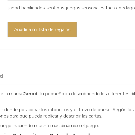
janod
habilidades
sentidos
juegos sensoriales
tacto
pedago
Añadir a mi lista de regalos
od
e la marca
Janod
, tu pequeño ira descubriendo los diferentes di
r donde posicionar los ratoncitos y el trozo de queso. Según los co
ones para que pueda replicar y describir las cartas.
el juego, haciendo mucho mas dinámico el juego.