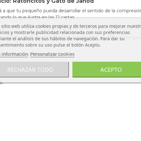
acio: Ratoncitos y Gato de Janod
 a que tu pequeño pueda desarrollar el sentido de la compresión 
ando lo que ilustra en las 12 cartas.
 sitio web utiliza cookies propias y de terceros para mejorar nuest
ribe una tarjeta a su hijo y deje que reproduzca la escena, o al 
icios y mostrarle publicidad relacionada con sus preferencias
 maestro de escuela para niños a partir de 3 a 5 años. Su pequeño
ante el análisis de sus hábitos de navegación. Para dar su
entimiento sobre su uso pulse el botón Acepto.
 información
Personalizar cookies
cio: Ratoncitos y gato
RECHAZAR TODO
ACEPTO
®.