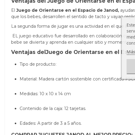
Ventajas del Juego de Orientarse en el Esp
El
Juego de Orientarse en el Espacio de Janod,
ayudará
que los bebes, desarrollen el sentido de tacto y vayan replic
Este
La segunda forma de jugar es una actividad en el que le desc
serv
EL juego educativo fue desarrollado en colaboración con un
medi
bebe se divierta y aprenda en cualquier sitio y momento.
cons
Más
Ventajas delJuego de Orientarse en el Espa
Tipo de producto:
Material: Madera cartón sostenible con certificado FSC
Medidas: 10 x 10 x 14 cm
Contenido de la caja: 12 tarjetas.
Edades: A partir de 3 a 5 años.
COMPRAR JUGUETES JANOD AL MEJOR PRECIO: