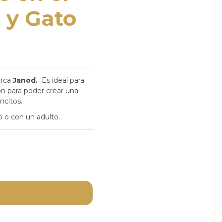
 y Gato
arca
Janod.
Es ideal para
ón para poder crear una
oncitos.
o o con un adulto.