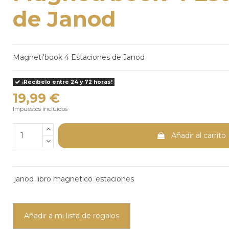
de Janod
Magneti'book 4 Estaciones de Janod
¡Recíbelo entre 24 y 72 horas!
19,99 €
Impuestos incluidos
Añadir al carrito
janod
libro magnetico
estaciones
Añadir a mi lista de regalos