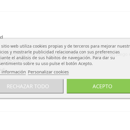
od
 sitio web utiliza cookies propias y de terceros para mejorar nuest
icios y mostrarle publicidad relacionada con sus preferencias
staciones. Una vez se ha abierto el libro, el objetivo del juego 
ante el análisis de sus hábitos de navegación. Para dar su
dad de los niños.
entimiento sobre su uso pulse el botón Acepto.
od:
 información
Personalizar cookies
RECHAZAR TODO
ACEPTO