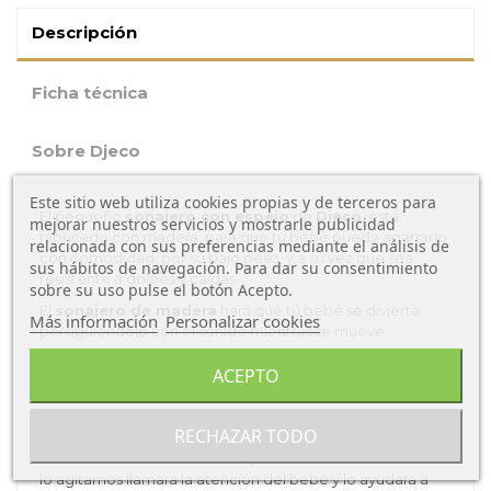
Descripción
Ficha técnica
Sobre Djeco
Este sitio web utiliza cookies propias y de terceros para
El pequeño
sonajero con espejo
de
Djeco
, está
mejorar nuestros servicios y mostrarle publicidad
fabricado con madera, para que tu bebé pueda agarrarlo
relacionada con sus preferencias mediante el análisis de
con comodidad, por su bajo peso, y a su vez que sea
sus hábitos de navegación. Para dar su consentimiento
resistente a golpes y caídas.
sobre su uso pulse el botón Acepto.
El
sonajero de madera
hará que tú bebé se divierta
Más información
Personalizar cookies
persiguiéndolo con el sonido mientras se mueve.
Ventajas del Sonajero Baby blanco con
ACEPTO
espejo de Djeco:
El diseño de este divertido juguete es una flor con bolitas
RECHAZAR TODO
en el interior de sus pétalos perfecto para que el bebé
disfrute del sonido. El sonido que hace cuando
lo agitamos llamara la atención del bebé y lo ayudara a