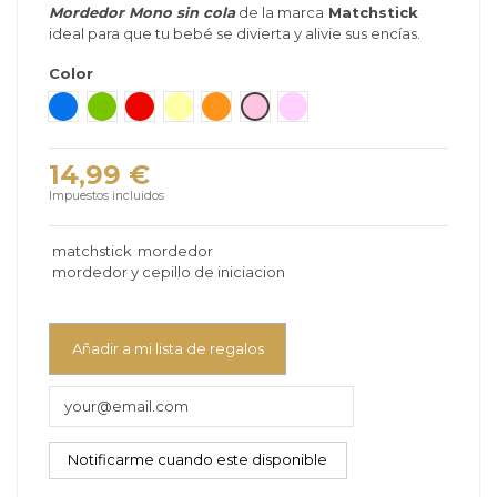
Mordedor Mono sin cola
de la marca
Matchstick
ideal para que tu bebé se divierta y alivie sus encías.
Color
Azul
Verde
Rojo
Amarillo
Naranja
Rosa
Lila Silky
14,99 €
Impuestos incluidos
matchstick
mordedor
mordedor y cepillo de iniciacion
Añadir a mi lista de regalos