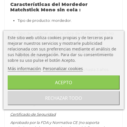
Características del Mordedor
Matchstick Mono sin cola :
Tipo de producto: mordedor.
Tipo de material: silicona. Libre de Ftalatos y BPA. No
Este sitio web utiliza cookies propias y de terceros para
es tóxico
mejorar nuestros servicios y mostrarle publicidad
relacionada con sus preferencias mediante el análisis de
Medidas: 11 cm de altura, 8.5 cm de anchura y 5.5 cm
sus hábitos de navegación. Para dar su consentimiento
de profundidad
.
sobre su uso pulse el botón Acepto.
Más información
Personalizar cookies
Edad recomendada: desde 3 meses hasta 3 años.
ACEPTO
Otras características: Puede lavarse en el
lavavajillas. Permite aplicar un gel calmante de
encías o puedes enfriarlo en el congelador para
RECHAZAR TODO
conseguir un mejor efecto calmante. Presentado en
Pack Regalo.
Certificado de Seguridad
Aprobado por la FDA y Normativa CE (no soporta