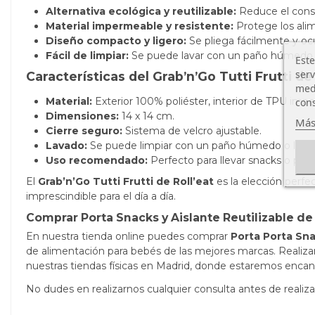
Alternativa ecológica y reutilizable:
Reduce el consu
Material impermeable y resistente:
Protege los alim
Diseño compacto y ligero:
Se pliega fácilmente y oc
Fácil de limpiar:
Se puede lavar con un paño húmedo o
Este
serv
Características del Grab’n’Go Tutti Frutti de 
medi
cons
Material:
Exterior 100% poliéster, interior de TPU imp
Dimensiones:
14 x 14 cm.
Más
Cierre seguro:
Sistema de velcro ajustable.
Lavado:
Se puede limpiar con un paño húmedo o lavar
Uso recomendado:
Perfecto para llevar snacks o pro
El
Grab’n’Go Tutti Frutti de Roll’eat
es la elección perfec
imprescindible para el día a día.
Comprar Porta Snacks y Aislante Reutilizable de
En nuestra tienda online puedes comprar
Porta Porta Sna
de alimentación para bebés de las mejores marcas. Realiz
nuestras tiendas físicas en Madrid, donde estaremos enca
No dudes en realizarnos cualquier consulta antes de real