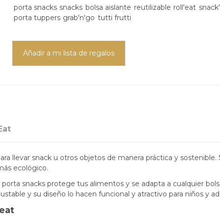
porta snacks
snacks
bolsa aislante
reutilizable
roll'eat
snack
porta tuppers
grab'n'go
tutti frutti
Añadir a mi lista de regalos
Eat
para llevar snack u otros objetos de manera práctica y sostenible. 
más ecológico.
 porta snacks protege tus alimentos y se adapta a cualquier bol
justable y su diseño lo hacen funcional y atractivo para niños y ad
’eat