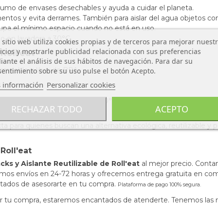
mo de envases desechables y ayuda a cuidar el planeta.
entos y evita derrames. También para aislar del agua objetos como
upa el mínimo espacio cuando no está en uso.
 en lavadora a 30°C.
 sitio web utiliza cookies propias y de terceros para mejorar nuest
icios y mostrarle publicidad relacionada con sus preferencias
Roll’eat
ante el análisis de sus hábitos de navegación. Para dar su
entimiento sobre su uso pulse el botón Acepto.
ermeable y libre de BPA.
 información
Personalizar cookies
 en lavadora a un máximo de 30°C.
RECHAZAR TODO
ACEPTO
teger objetos personales.
ta para quienes buscan una alternativa ecológica, reutilizable y 
 Roll'eat
cks y Aislante Reutilizable de Roll'eat
al mejor precio. Contam
amos envíos en 24-72 horas y ofrecemos entrega gratuita en com
ntados de asesorarte en tu compra.
Plataforma de pago 100% segura.
izar tu compra, estaremos encantados de atenderte. Tenemos las