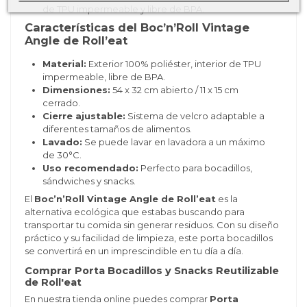
de TPU impermeable y libre de BPA.
Características del Boc’n’Roll Vintage
Angle de Roll’eat
Material:
Exterior 100% poliéster, interior de TPU
impermeable, libre de BPA.
Dimensiones:
54 x 32 cm abierto / 11 x 15 cm
cerrado.
Cierre ajustable:
Sistema de velcro adaptable a
diferentes tamaños de alimentos.
Lavado:
Se puede lavar en lavadora a un máximo
de 30°C.
Uso recomendado:
Perfecto para bocadillos,
sándwiches y snacks.
El
Boc’n’Roll Vintage Angle de Roll’eat
es la
alternativa ecológica que estabas buscando para
transportar tu comida sin generar residuos. Con su diseño
práctico y su facilidad de limpieza, este porta bocadillos
se convertirá en un imprescindible en tu día a día.
Comprar Porta Bocadillos y Snacks Reutilizable
de Roll'eat
En nuestra tienda online puedes comprar
Porta