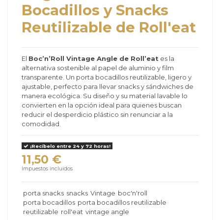
Bocadillos y Snacks
Reutilizable de Roll'eat
El
Boc’n’Roll Vintage Angle de Roll’eat
es la
alternativa sostenible al papel de aluminio y film
transparente. Un porta bocadillos reutilizable, ligero y
ajustable, perfecto para llevar snacks y sándwiches de
manera ecológica. Su diseño y su material lavable lo
convierten en la opción ideal para quienes buscan
reducir el desperdicio plástico sin renunciar a la
comodidad.
¡Recíbelo entre 24 y 72 horas!
11,50 €
Impuestos incluidos
porta snacks
snacks
Vintage
boc'n'roll
porta bocadillos
porta bocadillos reutilizable
reutilizable
roll'eat
vintage angle