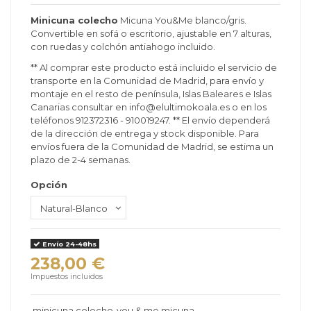
Minicuna colecho
Micuna You&Me blanco/gris.
Convertible en sofá o escritorio, ajustable en 7 alturas,
con ruedas y colchón antiahogo incluido.
** Al comprar este producto está incluido el servicio de
transporte en la Comunidad de Madrid, para envío y
montaje en el resto de península, Islas Baleares e Islas
Canarias consultar en info@elultimokoala.es o en los
teléfonos 912372316 - 910019247. ** El envío dependerá
de la dirección de entrega y stock disponible. Para
envíos fuera de la Comunidad de Madrid, se estima un
plazo de 2-4 semanas.
Opción
Envío 24-48hs
238,00 €
Impuestos incluidos
minicuna colecho
you & me micuna