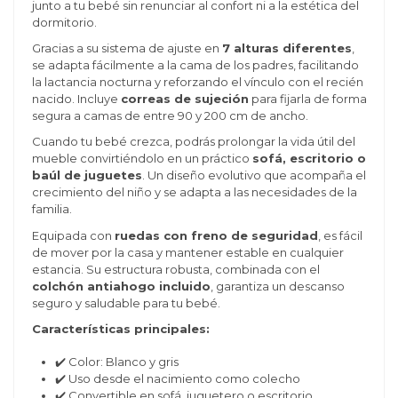
junto a tu bebé sin renunciar al confort ni a la estética del
dormitorio.
Gracias a su sistema de ajuste en
7 alturas diferentes
,
se adapta fácilmente a la cama de los padres, facilitando
la lactancia nocturna y reforzando el vínculo con el recién
nacido. Incluye
correas de sujeción
para fijarla de forma
segura a camas de entre 90 y 200 cm de ancho.
Cuando tu bebé crezca, podrás prolongar la vida útil del
mueble convirtiéndolo en un práctico
sofá, escritorio o
baúl de juguetes
. Un diseño evolutivo que acompaña el
crecimiento del niño y se adapta a las necesidades de la
familia.
Equipada con
ruedas con freno de seguridad
, es fácil
de mover por la casa y mantener estable en cualquier
estancia. Su estructura robusta, combinada con el
colchón antiahogo incluido
, garantiza un descanso
seguro y saludable para tu bebé.
Características principales:
✔️ Color: Blanco y gris
✔️ Uso desde el nacimiento como colecho
✔️ Convertible en sofá, juguetero o escritorio