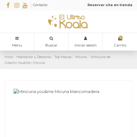
Contacto
Reservar cita en tienda
0
Menu
Buscar
Iniciar sesión
Carrito
Inicio
Habitación y Descanso
Top Marcas
Micuna
Minicuna de
Colecho You&Me | Micuna