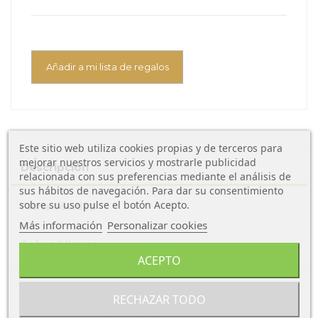
Añadir a mi lista de regalos
Este sitio web utiliza cookies propias y de terceros para
mejorar nuestros servicios y mostrarle publicidad
Descripción
relacionada con sus preferencias mediante el análisis de
sus hábitos de navegación. Para dar su consentimiento
sobre su uso pulse el botón Acepto.
Ficha técnica
Más información
Personalizar cookies
Sobre Micuna
ACEPTO
El
Accesorio para Mueble Cambiador Micuna
, esta
RECHAZAR TODO
fabricado con pinturas al agua, barnices y acabado
antibacteria. Esta pieza que podras colocar adicional