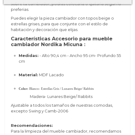
sobre tu cambiador, podras colocarla o quitarla segun lo
preferias.
Puedes elegir la pieza cambiador con topos beige o
estrellas grises, para que conjunte con el estilo de
habitación y decoración que elijas.
Características Accesorio para mueble
cambiador Nordika Micuna :
Medidas:
- Alto 90,4 cm - Ancho 95 cm- Profundo 55
cm
Material:
MDF Lacado
Color:
Blanco- Estrellas Gris / Lunares Beige/ Rabbits
Madera- Lunares Beige/ Rabbits
Ajustable a todos los tamaños de nuestras comodas,
excepto Swing y Camb-2006
Recomendaciones:
Para la limpieza del mueble cambiador, recomendamos