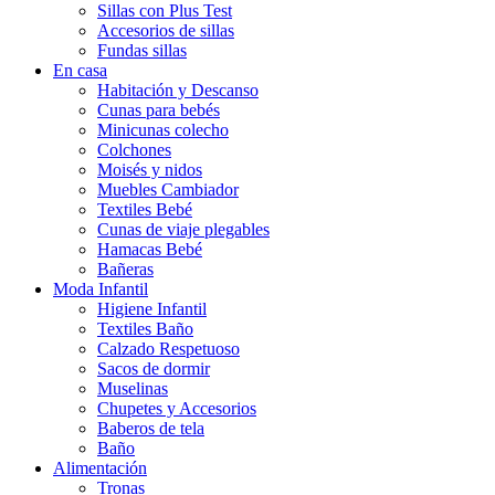
Sillas con Plus Test
Accesorios de sillas
Fundas sillas
En casa
Habitación y Descanso
Cunas para bebés
Minicunas colecho
Colchones
Moisés y nidos
Muebles Cambiador
Textiles Bebé
Cunas de viaje plegables
Hamacas Bebé
Bañeras
Moda Infantil
Higiene Infantil
Textiles Baño
Calzado Respetuoso
Sacos de dormir
Muselinas
Chupetes y Accesorios
Baberos de tela
Baño
Alimentación
Tronas