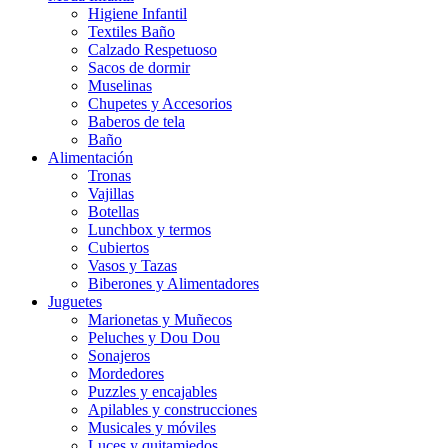
Higiene Infantil
Textiles Baño
Calzado Respetuoso
Sacos de dormir
Muselinas
Chupetes y Accesorios
Baberos de tela
Baño
Alimentación
Tronas
Vajillas
Botellas
Lunchbox y termos
Cubiertos
Vasos y Tazas
Biberones y Alimentadores
Juguetes
Marionetas y Muñecos
Peluches y Dou Dou
Sonajeros
Mordedores
Puzzles y encajables
Apilables y construcciones
Musicales y móviles
Luces y quitamiedos