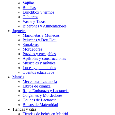
Vajillas
Botellas
Lunchbox y termos
Cubiertos
Vasos y Tazas
Biberones y Alimentadores
Juguetes
Marionetas y Muñecos
Peluches y Dou Dou
Sonajeros
Mordedores
Puzzles y encajables
Apilables y construcciones
Musicales y móviles
Luces y quitamiedos
Cuentos educativos
Mamás
Mecedoras Lactancia
Libros de crianza
Ropa Embarazo y Lactancia
Colgantes y Mordedores
Cojines de Lactancia
Bolsos de Maternidad
Tiendas y citas
Tiendas de bebés en Madrid