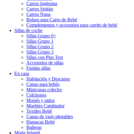
Carros Inglesina
Carros Stokke
Carros Nuna
Bolsos para Carro de Bebé
Complementos y accesorios para carrito de bebé
Sillas de coche
Sillas Grupo 0+
Sillas Grupo 1
Sillas Grupo 2
Sillas Grupo 3
Sillas con Plus Test
Accesorios de sillas
Fundas sillas
En casa
Habitación y Descanso
Cunas para bebés
Minicunas colecho
Colchones
Moisés y nidos
Muebles Cambiador
Textiles Bebé
Cunas de viaje plegables
Hamacas Bebé
Bañeras
Moda Infantil