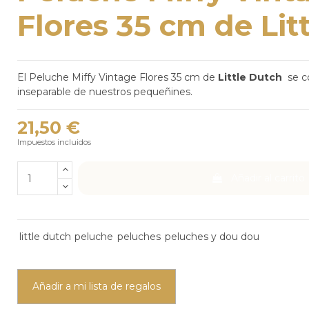
Flores 35 cm de Lit
El Peluche Miffy Vintage Flores 35 cm
de
Little Dutch
se co
inseparable de nuestros pequeñines.
21,50 €
Impuestos incluidos
Añadir al carrito
little dutch
peluche
peluches
peluches y dou dou
Añadir a mi lista de regalos