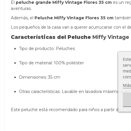
El
peluche grande
Miffy Vintage Flores 35 cm
es un reg
aventuras.
Además, el
Peluche
Miffy Vintage Flores 35 cm
también 
Los pequeños de la casa van a querer acurrucarse con el d
Características del Peluche
Miffy Vintage
Tipo de producto: Peluches
Este
Tipo de material: 100% poliéster
serv
medi
cons
Dimensiones: 35 cm
Más
Otras características:
Lavable en lavadora
máximo a 30º
Este peluche está recomendado para niños a partir de 0 m