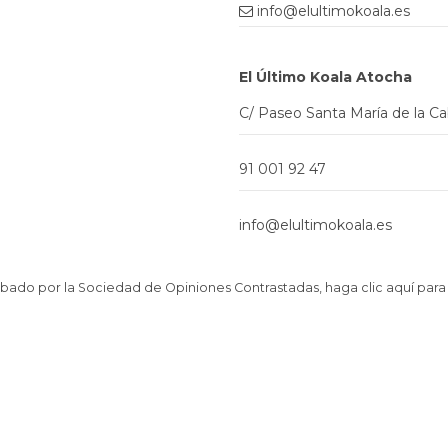
info@elultimokoala.es
El Último Koala Atocha
C/ Paseo Santa María de la C
91 001 92 47
info@elultimokoala.es
ado por la Sociedad de Opiniones Contrastadas,
haga clic aquí para