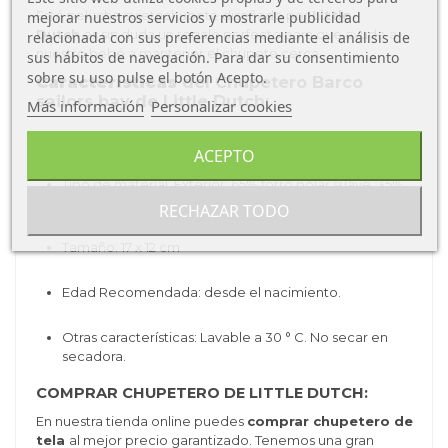
Esté peluche sujetachupete
diseñado por
Little
mejorar nuestros servicios y mostrarle publicidad
Dutch
es sin duda un regalo perfecto para que ayude a
relacionada con sus preferencias mediante el análisis de
nuestro bebé a mantener el chupete cerca.
sus hábitos de navegación. Para dar su consentimiento
sobre su uso pulse el botón Acepto.
Características
del Chupetero Barco
sailors bay de Little Dutch:
Más información
Personalizar cookies
Tipo de producto: sujetachupete.
ACEPTO
Tipo de material: Exterior: 65% forro polar suave, 35%
algodón. Interior: 100% forro polar suave.
RECHAZAR TODO
Tamaño:
17 x 12 cm
Edad Recomendada: desde el nacimiento.
Otras características:
Lavable a 30 ° C.
No secar en
secadora.
COMPRAR CHUPETERO DE LITTLE DUTCH:
En nuestra tienda online puedes
comprar chupetero de
tela
al mejor precio garantizado. Tenemos una gran