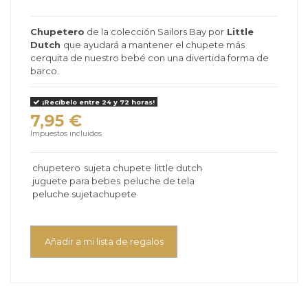
Chupetero
de la colección Sailors Bay por
Little
Dutch
que ayudará a mantener el chupete más
cerquita de nuestro bebé con una divertida forma de
barco.
¡Recíbelo entre 24 y 72 horas!
7,95 €
Impuestos incluidos
chupetero
sujeta chupete
little dutch
juguete para bebes
peluche de tela
peluche sujetachupete
Añadir a mi lista de regalos