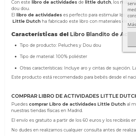
Con este
libro de actividades
de
little dutch
, los más p
serv
dou dou.
medi
El
libro de actividades
es perfecto para estimular los sent
cons
Little Dutch
ha fabricado este libro con materiales de alta
Más
Características del
Libro Blandito de Acti
Tipo de producto: Peluches y Dou dou
Tipo de material: 100%
poliéster
Otras características: Incluye aro y cintas de sujeción
Este producto está recomendado para bebés desde el nac
COMPRAR LIBRO DE ACTIVIDADES LITTLE DUTC
Puedes
comprar Libro de actividades Little Dutch
al m
nuestras tiendas físicas en Madrid.
El envío es gratuito a partir de los 60 euros y los recibirá
No dudes en realizarnos cualquier consulta antes de real