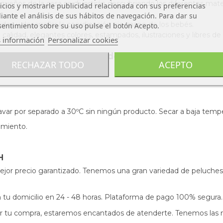
equeños de la casa se divertirán descubriendo los diferentes mater
icios y mostrarle publicidad relacionada con sus preferencias
ante el análisis de sus hábitos de navegación. Para dar su
idos y desarrollar la coordinación ojo-mano de los bebés.
entimiento sobre su uso pulse el botón Acepto.
 calidad, elegantes colores, estampados, ilustraciones y libres de
 información
Personalizar cookies
vidades Pequeña Granja de Little Dutch
RECHAZAR TODO
ACEPTO
. Lavar por separado a 30ºC sin ningún producto. Secar a baja tem
imiento.
H
ejor precio garantizado. Tenemos una gran variedad de peluches 
s en tu domicilio en 24 - 48 horas. Plataforma de pago 100% segura.
izar tu compra, estaremos encantados de atenderte. Tenemos las