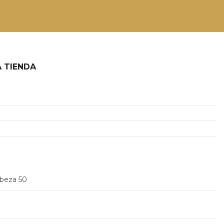
 TIENDA
2
abeza 50