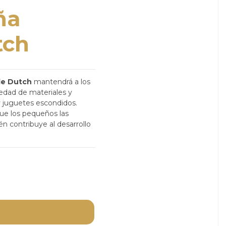
ña
tch
tle Dutch
mantendrá a los
edad de materiales y
 y juguetes escondidos.
que los pequeños las
n contribuye al desarrollo