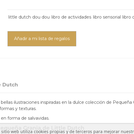
little dutch
dou dou
libro de actividades
libro sensorial
libro
Añadir a mi lista de regalos
e Dutch
bellas ilustraciones inspiradas en la dulce colección de Pequeña G
ormas y texturas.
 en forma de salvavidas.
Pequeña Granja de Little Dutch
 sitio web utiliza cookies propias y de terceros para mejorar nuest