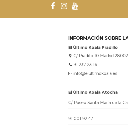
INFORMACIÓN SOBRE LA
El Último Koala Pradillo
C/ Pradillo 10 Madrid 2800
91 237 23 16
info@elultimokoala.es
El Último Koala Atocha
C/ Paseo Santa María de la C
91 001 92 47