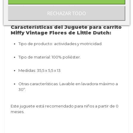
La
cadena para carrito
de
Little Dutch
está
RECHAZAR TODO
especialmente fabricado para que nuestros niños
desarrollen la curiosidad y la coordinación mano-ojo.
Características del Juguete para carrito
Miffy Vintage Flores de Little Dutch:
Tipo de producto: actividades y motricidad.
Tipo de material: 10
0% poliéster
.
Medidas:
35,5 x 5,5 x 13
Otras características:
Lavable en lavadora
máximo a
30º.
Este juguete está recomendado para niños a partir de 0
meses.