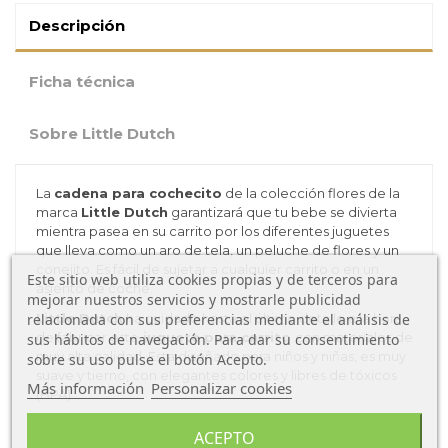
Descripción
Ficha técnica
Sobre Little Dutch
La
cadena para cochecito
de la colección flores de la
marca
Little Dutch
garantizará que tu bebe se divierta
mientra pasea en su carrito por los diferentes juguetes
que lleva
como un aro de tela, un peluche de flores y un
conejito.
Es fácil de sujetar a cualquier carrito
o en un
Este sitio web utiliza cookies propias y de terceros para
asiento de coche
.
mejorar nuestros servicios y mostrarle publicidad
relacionada con sus preferencias mediante el análisis de
Little Dutch
ha cuidado hasta el último detalle a la hora
de fabricar este
juguete para carrito
con materiales de
sus hábitos de navegación. Para dar su consentimiento
muy alta calidad. Esta diseñado para niños y niñas, es muy
sobre su uso pulse el botón Acepto.
suave y tierno, con elegantes colores y libres de tóxicos
Más información
Personalizar cookies
(BPA).
Ventajas del Juguete para carrito Miffy
ACEPTO
Vintage Flores de Little Dutch: