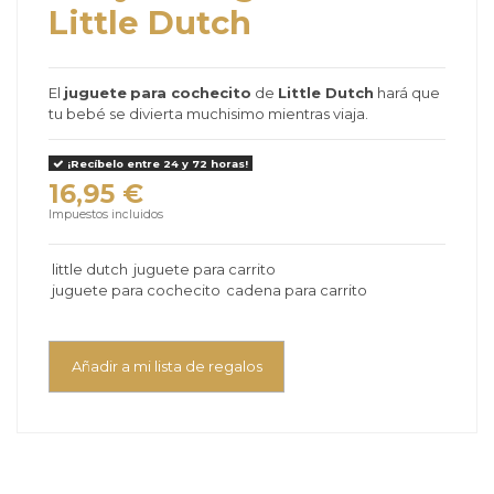
Little Dutch
El
juguete
para cochecito
de
Little Dutch
hará que
tu bebé se divierta muchisimo mientras viaja.
¡Recíbelo entre 24 y 72 horas!
16,95 €
Impuestos incluidos
little dutch
juguete para carrito
juguete para cochecito
cadena para carrito
Añadir a mi lista de regalos