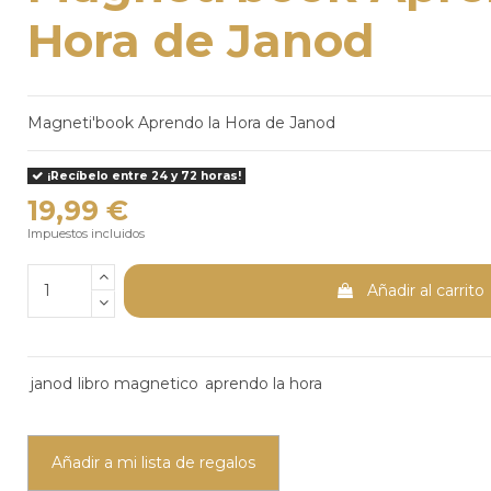
Hora de Janod
Magneti'book Aprendo la Hora de Janod
¡Recíbelo entre 24 y 72 horas!
19,99 €
Impuestos incluidos
Añadir al carrito
janod
libro magnetico
aprendo la hora
Añadir a mi lista de regalos