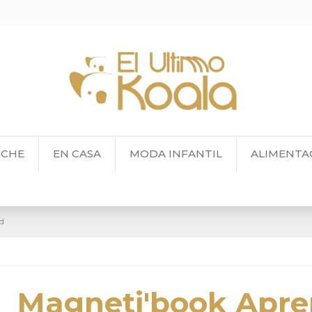
OCHE
EN CASA
MODA INFANTIL
ALIMENTA
od
Magneti'book Apre