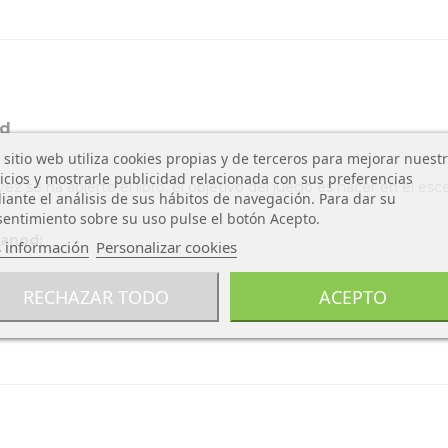
od
 sitio web utiliza cookies propias y de terceros para mejorar nuest
icios y mostrarle publicidad relacionada con sus preferencias
se ha abierto el libro, el objetivo del juego es hacer en el esce
ante el análisis de sus hábitos de navegación. Para dar su
entimiento sobre su uso pulse el botón Acepto.
Janod:
 información
Personalizar cookies
RECHAZAR TODO
ACEPTO