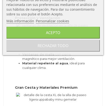
relacionada con sus preferencias mediante el análisis de
sus hábitos de navegación. Para dar su consentimiento
sobre su uso pulse el botón Acepto.
Protección y Ventilación
Más información
Personalizar cookies
ACEPTO
Capotas extensibles
con protección
RECHAZAR TODO
UPF50+ y cremalleras para mayor
cobertura.
Ventanas de malla
con cierre
magnético para mejor ventilación.
Material repelente al agua
, ideal para
cualquier clima.
Gran Cesta y Materiales Premium