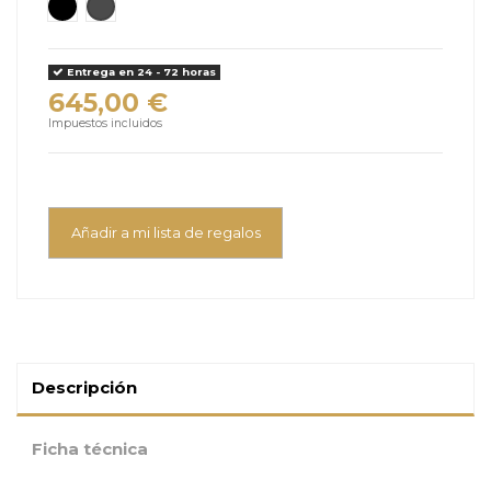
JAKE - negro carbón
GREYSON - gris melange
Entrega en 24 - 72 horas
645,00 €
Impuestos incluidos
Añadir a mi lista de regalos
Descripción
Ficha técnica