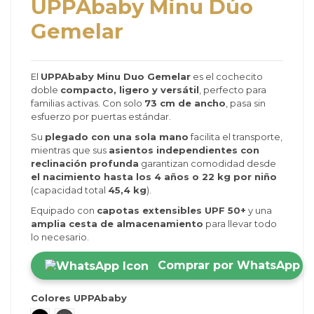
UPPAbaby Minu Dúo
Gemelar
El
UPPAbaby Minu Duo Gemelar
es el cochecito
doble
compacto, ligero y versátil
, perfecto para
familias activas. Con solo
73 cm de ancho
, pasa sin
esfuerzo por puertas estándar.
Su
plegado con una sola mano
facilita el transporte,
mientras que sus
asientos independientes con
reclinación profunda
garantizan comodidad desde
el nacimiento hasta los 4 años o 22 kg por niño
(capacidad total
45,4 kg
).
Equipado con
capotas extensibles UPF 50+
y una
amplia cesta de almacenamiento
para llevar todo
lo necesario.
Comprar por WhatsApp
Colores UPPAbaby