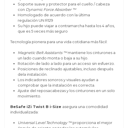
Soporte suave y protector para el cuello / cabeza
con
Dynamic Force Absorber ™
Homologado de acuerdo con la última
regulación UN R129
Su hijo puede viajar a contramarcha hasta los 4 años,
que es 5 veces más seguro
Tecnología pionera para una vida cotidiana más fácil:
Magnetic Belt Assistants ™
mantiene los cinturones a
un lado cuando monta o baja a su hijo.
Rotación de lado a lado para un acceso sin esfuerzo.
Posiciones de reclinado ajustables, incluso después
dela instalación.
Los indicadores sonoros y visuales ayudan a
comprobar que la instalación es correcta.
Ajuste del reposacabezas y los cinturones en un solo
movimiento.
BeSafe iZi Twist B i-Size
asegura una comodidad
individualizada:
Universal Level Technology ™
proporciona el mejor
ángulo de asiento en todos los automóviles.