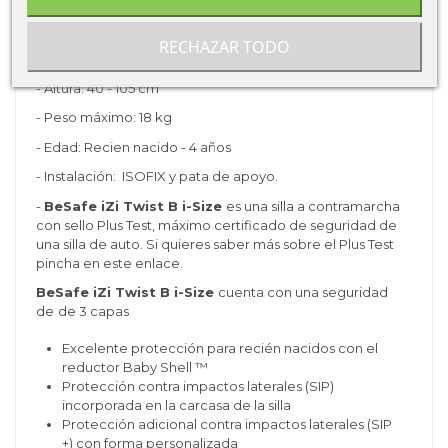
Características de
BeSafe iZi Twist B i-
RECHAZAR TODO
Size
:
- Altura: 40 - 105 cm
- Peso máximo: 18 kg
- Edad: Recien nacido - 4 años
- Instalación: ISOFIX y pata de apoyo.
-
BeSafe iZi Twist B i-Size
es una silla a contramarcha
con sello Plus Test, máximo certificado de seguridad de
una silla de auto. Si quieres saber más sobre el Plus Test
pincha en
este enlace
.
BeSafe iZi Twist B i-Size
cuenta con una seguridad
de
de 3 capas
Excelente protección para recién nacidos con el
reductor Baby Shell ™
Protección contra impactos laterales (SIP)
incorporada en la carcasa de la silla
Protección adicional contra impactos laterales (SIP
+) con forma personalizada