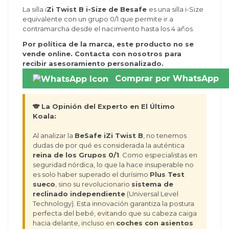
La silla i
Zi Twist B i-Size de Besafe
es una silla i-Size
equivalente con un grupo 0/1 que permite ir a
(1 reseñas)
contramarcha desde el nacimiento hasta los 4 años.
Por política de la marca, este producto no se
vende online. Contacta con nosotros para
recibir asesoramiento personalizado.
Comprar por WhatsApp
🐨 La Opinión del Experto en El Último
Koala:
Al analizar la
BeSafe iZi Twist B
, no tenemos
dudas de por qué es considerada la auténtica
reina de los Grupos 0/1
. Como especialistas en
seguridad nórdica, lo que la hace insuperable no
es solo haber superado el durísimo
Plus Test
sueco
, sino su revolucionario
sistema de
reclinado independiente
(Universal Level
Technology). Esta innovación garantiza la postura
perfecta del bebé, evitando que su cabeza caiga
hacia delante, incluso en
coches con asientos