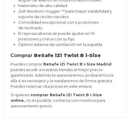
Materiales de alta calidad.
Soft Newborn Hugger ™
para mayor estabilidad y
soporte de recién nacidos.
Comodidad excepcional con 4 posiciones
de reclinado.
El reposacabezas se puede ajustar en 10
posiciones y crece con su hijo.
Óptimo sistema de ventilación en la espalda.
Comprar
BeSafe iZi Twist B i-Size
Puedes comprar
BeSafe iZi Twist B i-Size Madrid
puedes acudir a nuestras tiendas al mejor precio
garantizado. Además te asesoraremos, probaremos la
silla si es necesario y la instalaremos de forma gratuita.
Puedes
reservar cita previa
en este enlace.
Si quieres
comprar BeSafe iZi Twist B i-Size
online,
no es posible, contacta con nosotros para
asesoramiento previo.