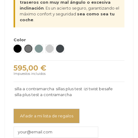
traseros con muy mal ángulo o excesiva
inclinación
. Es un acierto seguro, garantizando el
máximo confort y seguridad
sea como sea tu
coche
.
Color
Fresh Black Cab – negro
Melànge Metallic - gris
Melànge Sea Green - verde claro
Peak Mesh - gris claro
Antracite Mesh - Gris negro
595,00 €
Impuestos incluidos
silla a contramarcha
sillas plus test
izi twist besafe
silla plus test a contramarcha
Añadir a mi lista de regalos