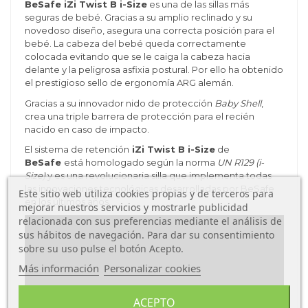
BeSafe iZi Twist B i-Size
es una de las sillas más
seguras de bebé. Gracias a su amplio reclinado y su
novedoso diseño, asegura una correcta posición para el
bebé. La cabeza del bebé queda correctamente
colocada evitando que se le caiga la cabeza hacia
delante y la peligrosa asfixia postural. Por ello ha obtenido
el prestigioso sello de ergonomía ARG alemán.
Gracias a su innovador nido de protección
Baby Shell
,
crea una triple barrera de protección para el recién
nacido en caso de impacto.
El sistema de retención
iZi Twist B i-Size
de
BeSafe
está homologado según la norma
UN R129 (i-
Size)
y es una revolucionaria silla que implementa todas
las innovaciones tecnológicas desarrolladas por BeSafe
Este sitio web utiliza cookies propias y de terceros para
en los últimos años.
mejorar nuestros servicios y mostrarle publicidad
relacionada con sus preferencias mediante el análisis de
sus hábitos de navegación. Para dar su consentimiento
sobre su uso pulse el botón Acepto.
Más información
Personalizar cookies
ACEPTO