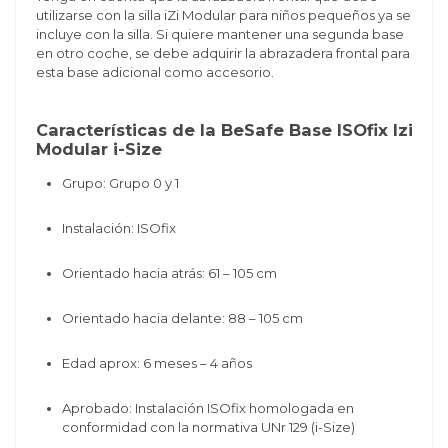
utilizarse con la silla iZi Modular para niños pequeños ya se
incluye con la silla. Si quiere mantener una segunda base
en otro coche, se debe adquirir la abrazadera frontal para
esta base adicional como accesorio.
Características de la BeSafe Base ISOfix Izi
Modular i-Size
Grupo:
Grupo 0 y 1
Instalación:
ISOfix
Orientado hacia atrás:
61 – 105 cm
Orientado hacia delante:
88 – 105 cm
Edad aprox:
6 meses – 4 años
Aprobado:
Instalación ISOfix homologada en
conformidad con la normativa UNr 129 (i-Size)