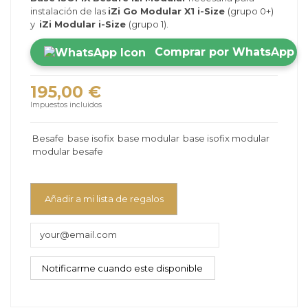
instalación de las
iZi Go Modular X1 i-Size
(grupo 0+)
y
iZi Modular i-Size
(grupo 1).
Comprar por WhatsApp
195,00 €
Impuestos incluidos
Besafe
base isofix
base modular
base isofix modular
modular besafe
Añadir a mi lista de regalos