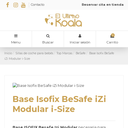
Contacto
Reservar cita en tienda
0
Menu
Buscar
Iniciar sesión
Carrito
Inicio
Sillas de coche para bebés
Top Marcas
BeSafe
Base Isofix BeSafe
iZi Modular i-Size
Base Isofix BeSafe iZi
Modular i-Size
Base ISOFIX Besafe Izi Modular
necesaria para