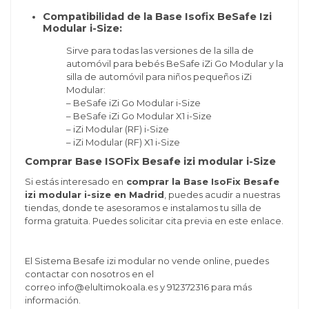
Compatibilidad de la Base Isofix BeSafe Izi
Modular i-Size:
Sirve para todas las versiones de la silla de
automóvil para bebés BeSafe iZi Go Modular y la
silla de automóvil para niños pequeños iZi
Modular:
– BeSafe iZi Go Modular i-Size
– BeSafe iZi Go Modular X1 i-Size
– iZi Modular (RF) i-Size
– iZi Modular (RF) X1 i-Size
Comprar Base ISOFix Besafe izi modular i-Size
Si estás interesado en
comprar la Base IsoFix Besafe
izi modular i-size en Madrid
, puedes acudir a nuestras
tiendas, donde te asesoramos e instalamos tu silla de
forma gratuita. Puedes solicitar cita previa en este enlace.
El Sistema Besafe izi modular no vende online, puedes
contactar con nosotros en el
correo
info@elultimokoala.es
y 912372316 para más
información.