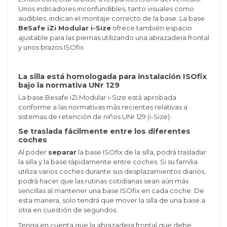
Unos indicadores inconfundibles, tanto visuales como
audibles, indican el montaje correcto de la base. La base
BeSafe iZi Modular i-Size
ofrece también espacio
ajustable para las piernas utilizando una abrazadera frontal
y unos brazos ISOfix.
La silla está homologada para instalación ISOfix
bajo la normativa UNr 129
La base Besafe iZi Modular i-Size está aprobada
conforme a las normativas más recientes relativas a
sistemas de retención de niños UNr 129 (i-Size).
Se traslada fácilmente entre los diferentes
coches
Al poder
separar
la base ISOfix de la silla, podrá trasladar
la silla y la base rápidamente entre coches. Si su familia
utiliza varios coches durante sus desplazamientos diarios,
podrá hacer que las rutinas cotidianas sean aún más
sencillas al mantener una base ISOfix en cada coche. De
esta manera, solo tendrá que mover la silla de una base a
otra en cuestión de segundos.
Tenga en cuenta que la abrazadera frontal que debe