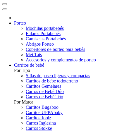
Porteo
Mochilas portabebés
Fulares Portabebés
Camisetas Portabebés
Abrigos Porteo
Cobertores de porteo para bebés
Mei Tais
Accesorios y complementos de porteo
Carritos de bebé
Por Tipo
Sillas de paseo ligeras y compactas
Carritos de bebe todoterreno
Carritos Gemelares
Carros de Bebé Dúo
Carros de Bebé Trío
Por Marca
Carritos Bugaboo
Carritos UPPAbaby
Carritos Joolz
Carros Inglesina
Carros Stokke