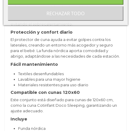
Textil suave y transpirable
Fabricado con materiales de alta calidad, este conjunto
RECHAZAR TODO
permite una correcta ventilación, ayudando a mantener
una temperatura adecuada durante el descanso y
evitando el sobrecalentamiento.
Protección y confort diario
El protector de cuna ayuda a evitar golpes contra los
laterales, creando un entorno más acogedor y seguro
para el bebé. La funda nórdica aporta comodidad y
abrigo, adaptándose a las necesidades de cada estación.
Fácil mantenimiento
Textiles desenfundables
Lavables para una mayor higiene
Materiales resistentes para uso diario
Compatible con cunas 120x60
Este conjunto está diseñado para cunas de 120x60 cm,
como la cuna Cotinfant Doco Sleeping, garantizando un
ajuste adecuado.
Incluye
Funda nórdica