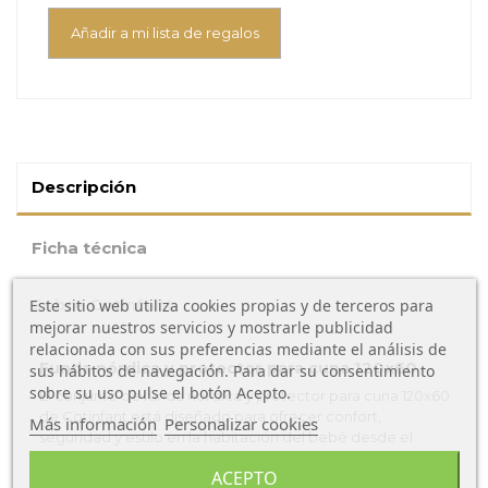
Añadir a mi lista de regalos
Descripción
Ficha técnica
Este sitio web utiliza cookies propias y de terceros para
Sobre Cotinfant
mejorar nuestros servicios y mostrarle publicidad
relacionada con sus preferencias mediante el análisis de
Funda nórdica y protector para cuna 120x60
sus hábitos de navegación. Para dar su consentimiento
sobre su uso pulse el botón Acepto.
El conjunto de funda nórdica y protector para cuna 120x60
de Cotinfant está diseñado para ofrecer confort,
Más información
Personalizar cookies
seguridad y estilo en la habitación del bebé desde el
primer día.
ACEPTO