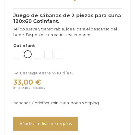
Juego de sábanas de 2 piezas para cuna
120x60 Cotinfant.
Tejido suave y transpirable, ideal para el descanso del
bebé. Disponible en varios estampados.
Cotinfant
Tipi Verde
Bear Gris
Sena Verde Menta
Sena Blanco Arena
Silva Camel
Entrega entre 7-10 días.
33,00 €
Impuestos incluidos
sabanas
Cotinfant
minicuna
doco sleeping
Añadir a mi lista de regalos