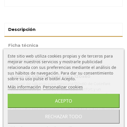
Descripción
Ficha técnica
Este sitio web utiliza cookies propias y de terceros para
Sobre Cotinfant
mejorar nuestros servicios y mostrarle publicidad
relacionada con sus preferencias mediante el análisis de
sus hábitos de navegación. Para dar su consentimiento
Juego de sábanas para cuna 120x60
sobre su uso pulse el botón Acepto.
El juego de sábanas para minicuna 120x60 de Cotinfant
Más información
Personalizar cookies
está diseñado para ofrecer suavidad, confort y un
descanso seguro para el bebé desde sus primeros días.
ACEPTO
Tejido suave y transpirable
Fabricadas con materiales de alta calidad, estas sábanas
permiten una correcta ventilación, ayudando a mantener
RECHAZAR TODO
una temperatura adecuada durante el descanso.