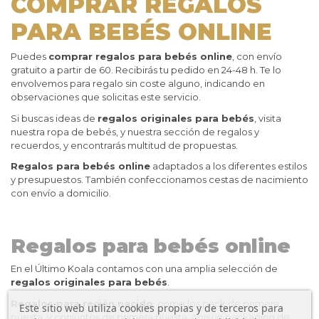
COMPRAR REGALOS
PARA BEBÉS ONLINE
Puedes
comprar regalos para bebés online
, con envío
gratuito a partir de 60. Recibirás tu pedido en 24-48 h. Te lo
envolvemos para regalo sin coste alguno, indicando en
observaciones que solicitas este servicio.
Si buscas ideas de
regalos originales para bebés
, visita
nuestra ropa de bebés, y nuestra sección de regalos y
recuerdos, y encontrarás multitud de propuestas.
Regalos para bebés online
adaptados a los diferentes estilos
y presupuestos. También confeccionamos cestas de nacimiento
con envío a domicilio.
Regalos para bebés online
En el Último Koala contamos con una amplia selección de
regalos originales para bebés
.
Regalos para recién nacido
, como los pack de primera
Este sitio web utiliza cookies propias y de terceros para
puesta, y conjuntos de primera puesta, con un packaging de