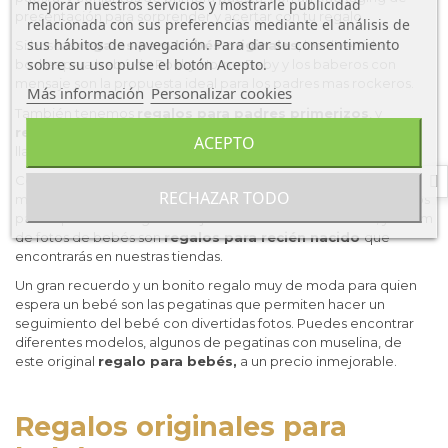
mejorar nuestros servicios y mostrarle publicidad
presentación para sorprender y acertar con tu regalo.
relacionada con sus preferencias mediante el análisis de
sus hábitos de navegación. Para dar su consentimiento
Si buscas
regalos para bebés originales
, los divertidos
sobre su uso pulse el botón Acepto.
bodies para bebé de Rocky Horror Baby y los baberos con
mensaje son la propuesta ideal para los padres mas rockeros.
Más información
Personalizar cookies
También tenemos
regalos para padres primerizos
, y
regalos para embarazadas
, como las tazas personalizadas,
ACEPTO
llamadores de ángeles, portabebés, abrigos de porteo, etc.
Conservar la primera huella del bebé en un marco, como los
RECHAZAR TODO
marcos de fotos de los primeros momentos del bebé, o marcos
para la primera ecografía. Cajas de recuerdos de bebés, y álbum
de fotos de bebés son
regalos para recién nacido
que
encontrarás en nuestras tiendas.
Un gran recuerdo y un bonito regalo muy de moda para quien
espera un bebé son las pegatinas que permiten hacer un
seguimiento del bebé con divertidas fotos. Puedes encontrar
diferentes modelos, algunos de pegatinas con muselina, de
este original
regalo para bebés,
a un precio inmejorable.
Regalos originales para