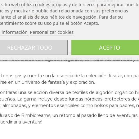
Bimbidreams
Funda Nordica Cuna
 sitio web utiliza cookies propias y de terceros para mejorar nuest
Jurasic de Bimbidreams
27,00 €
icios y mostrarle publicidad relacionada con sus preferencias
61,80 €
ante el análisis de sus hábitos de navegación. Para dar su
entimiento sobre su uso pulse el botón Acepto.
 información
Personalizar cookies
RECHAZAR TODO
ACEPTO
ms transporta a pequeños y grandes al apasionante mundo prehist
 confeccionada con algodón orgánico, combinando suavidad y re
 tonos gris y menta son la esencia de la colección Jurasic, con
irse en un universo de fantasía y exploración.
ntrarás una selección diversa de textiles de algodón orgánico hi
queños. La gama incluye desde fundas nórdicas, protectores de 
os, almohadas, y elementos esenciales como bolsos para padres,
 Jurasic de Bimbidreams, un retorno al pasado lleno de aventuras,
ordinaria aventura!