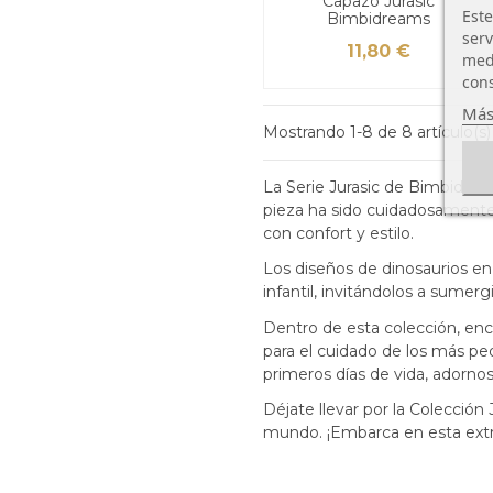
Capazo Jurasic
Este
Bimbidreams
serv
11,80 €
medi
cons
Más
Mostrando 1-8 de 8 artículo(s)
La Serie Jurasic de Bimbidrea
pieza ha sido cuidadosamente
con confort y estilo.
Los diseños de dinosaurios en
infantil, invitándolos a sumerg
Dentro de esta colección, enco
para el cuidado de los más pe
primeros días de vida, adorn
Déjate llevar por la Colección
mundo. ¡Embarca en esta extra