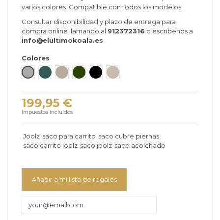
varios colores. Compatible con todos los modelos.
Consultar disponibilidad y plazo de entrega para
compra online llamando al
912372316
o escríbenos a
info@elultimokoala.es
Colores
Gris
Verde Oscuro
Gris pardo
Forest Green
Space Black
Sandy Taupe
199,95 €
Impuestos incluidos
Joolz
saco para carrito
saco cubre piernas
saco carrito joolz
saco joolz
saco acolchado
Añadir a mi lista de regalos