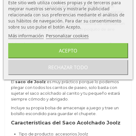
Este sitio web utiliza cookies propias y de terceros para
En primer lugar el
saco para carrito Joolz
es ideal
mejorar nuestros servicios y mostrarle publicidad
frente a todas las inclemencias del tiempo, ya que
repele
relacionada con sus preferencias mediante el análisis de
el agua y la nieve, es cortavientos en el exterior, cálido y
sus hábitos de navegación. Para dar su consentimiento
cómodo en el interior y con una cremallera de ventilación
sobre su uso pulse el botón Acepto.
en la parte inferior para que entre un poquito de aire
Más información
Personalizar cookies
fresco.
Además este
saco para carrito
tiene una
cremallera
extensible para cuando tu pequeño crezca, cierre de
ACEPTO
cremallera automático a prueba de patadas para evitar
que se abra accidentalmente, cómoda capucha
RECHAZAR TODO
ajustable, y una capa antibarro para protegerlo contra los
zapatos sucios.
El
saco de Joolz
es muy práctico porque lo podemos
plegar con todos los carritos de paseo, solo basta con
sujetar el saco acolchado al carrito y tu pequeño estará
siempre cómodo y abrigado.
Incluye su propia bolsa de amacenaje a juego y trae un
bolsillo escondido para guardar el chupete.
Características del Saco Acolchado Joolz
Tipo de producto: accesorios Joolz