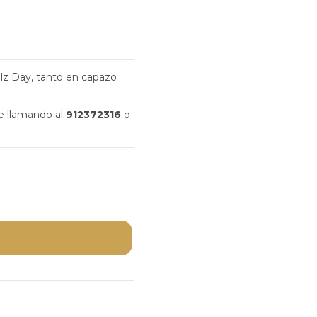
oolz Day, tanto en capazo
ne llamando al
912372316
o