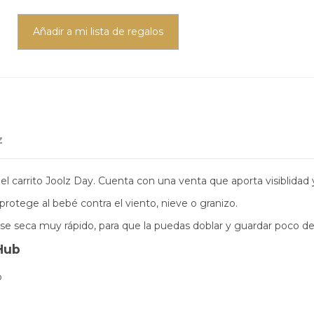
Añadir a mi lista de regalos
z
l carrito Joolz Day. Cuenta con una venta que aporta visiblidad 
rotege al bebé contra el viento, nieve o granizo.
se seca muy rápido, para que la puedas doblar y guardar poco d
 Hub
o