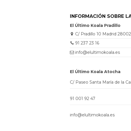
INFORMACIÓN SOBRE LA
El Último Koala Pradillo
C/ Pradillo 10 Madrid 2800
91 237 23 16
info@elultimokoala.es
El Último Koala Atocha
C/ Paseo Santa María de la C
91 001 92 47
info@elultimokoala.es