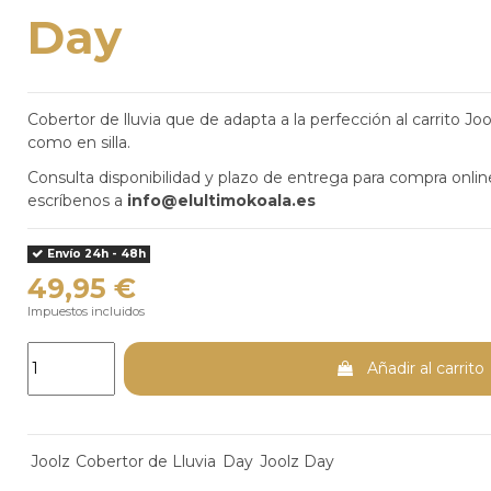
Day
Cobertor de lluvia que de adapta a la perfección al carrito J
como en silla.
Consulta disponibilidad y plazo de entrega para compra onli
escríbenos a
info@elultimokoala.es
Envío 24h - 48h
49,95 €
Impuestos incluidos
Añadir al carrito
Joolz
Cobertor de Lluvia
Day
Joolz Day