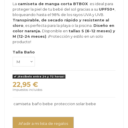
La
camiseta de manga corta BTBOX
es ideal para
proteger la piel de tu bebé del sol gracias a su
UPF50+
,
bloqueando hasta el 98% de los rayos UVA y UVB.
Transpirable, de secado rápido y resistente al
cloro
, es perfecta para la playa o la piscina.
Diseño en
color naranja.
Disponible en
tallas S (6-12 meses) y
M (12-24 meses)
. ¡Protección y estilo en un solo
producto!
Talla Baño
¡Recíbelo entre 24 y 72 horas!
22,95 €
Impuestos incluidos
camiseta
baño bebe
proteccion solar bebe
Añadir a mi lista de regalos