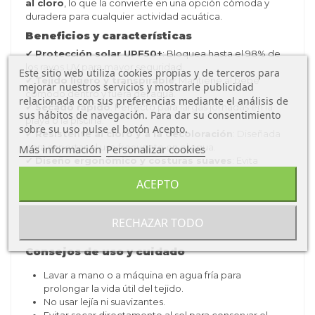
al cloro
, lo que la convierte en una opción cómoda y
duradera para cualquier actividad acuática.
Beneficios y características
✔
Protección solar UPF50+
: Bloquea hasta el 98% de
los rayos UV para mayor seguridad.
Este sitio web utiliza cookies propias y de terceros para
✔
Tejido ligero y transpirable
: Mantiene al bebé
mejorar nuestros servicios y mostrarle publicidad
cómodo dentro y fuera del agua.
relacionada con sus preferencias mediante el análisis de
✔
Secado rápido
: Perfecto para largas jornadas en la
sus hábitos de navegación. Para dar su consentimiento
playa o la piscina.
sobre su uso pulse el botón Acepto.
✔
Resistente al cloro y a la decoloración
: Diseñada
para soportar el uso frecuente en el agua.
Más información
Personalizar cookies
✔
Diseño ergonómico y costuras suaves
: Evita
rozaduras y proporciona libertad de movimiento.
ACEPTO
Guía de tallas
RECHAZAR TODO
S (6-12 meses)
→ Estatura aproximada: 76 cm
M (12-24 meses)
→ Estatura aproximada: 84 cm
Consejos de uso y cuidado
Lavar a mano o a máquina en agua fría para
prolongar la vida útil del tejido.
No usar lejía ni suavizantes.
Evitar secar directamente al sol para conservar el