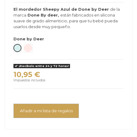
El mordedor Sheepy Azul de Done by Deer
de la
marca
Done By deer,
están fabricados en silicona
suave de grado alimenticio, para que tu bebé pueda
usarlos desde muy pequeño.
Done by Deer
Azul - Powder Blue
Rosa - Powder
¡Recíbelo entre 24 y 72 horas!
10,95 €
Impuestos incluidos
Añadir a mi lista de regalos