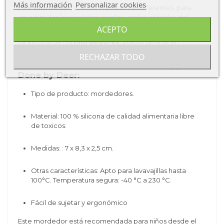
Más información
Personalizar cookies
Este
mordedor
, cuenta con texturas diferentes, para
así
estimular los sentidos visuales, orales y táctiles del
bebé.
ACEPTO
La silicona de los
mordedores
, puede lavarse en
lavavajillas o esterilizarse con agua hirviendo.
RECHAZAR TODO
Características del mordedor Sheepy de
Done by Deer:
Tipo de producto: mordedores.
Material:
100 % silicona de calidad alimentaria libre
de toxicos.
Medidas:
: 7 x 8,3 x 2,5 cm.
Otras características:
Apto para lavavajillas hasta
100°C.
Temperatura segura: -40 °C a 230 °C.
Fácil de sujetar y ergonómico
Este mordedor está recomendada para niños desde el