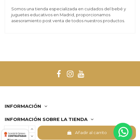
Somos una tienda especializada en cuidados del bebé y
juguetes educativos en Madrid, proporcionamos
asesoramiento post venta de todos nuestros productos.
INFORMACIÓN
INFORMACIÓN SOBRE LA TIENDA
Añadir al carrito
Comerciante aprobado por la Sociedad de Opiniones
9.1
/10 (409 notas)