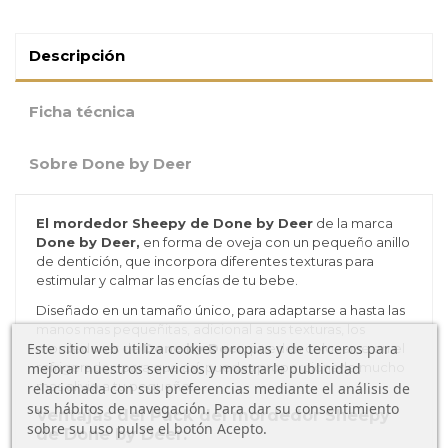
Descripción
Ficha técnica
Sobre Done by Deer
El mordedor Sheepy de Done by Deer
de la marca
Done by Deer,
en forma de oveja con un pequeño anillo
de dentición, que incorpora diferentes texturas para
estimular y calmar las encías de tu bebe.
Diseñado en un tamaño único, para adaptarse a hasta las
manos mas pequeñitas, adicional a sus texturas, los
Este sitio web utiliza cookies propias y de terceros para
mordedores de
Done by Deer,
pueden colocarse en el
refrigerador, para que así, puedas proporcionarle mucho
mejorar nuestros servicios y mostrarle publicidad
mas alivio a tu pequeño.
relacionada con sus preferencias mediante el análisis de
sus hábitos de navegación. Para dar su consentimiento
Ventajas del Pack del mordedor Sheepy
sobre su uso pulse el botón Acepto.
de Done by Deer: