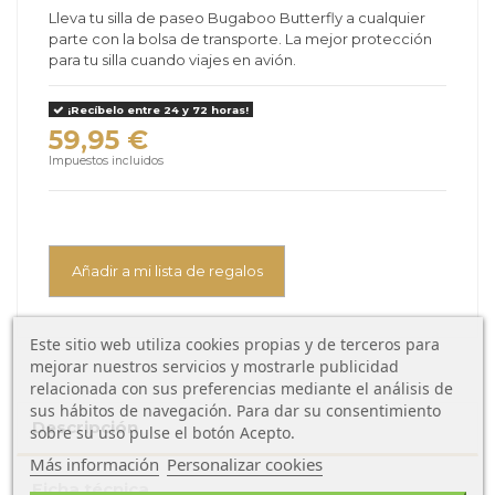
Lleva tu silla de paseo Bugaboo Butterfly a cualquier
parte con la bolsa de transporte. La mejor protección
para tu silla cuando viajes en avión.
¡Recíbelo entre 24 y 72 horas!
59,95 €
Impuestos incluidos
Añadir a mi lista de regalos
Este sitio web utiliza cookies propias y de terceros para
mejorar nuestros servicios y mostrarle publicidad
relacionada con sus preferencias mediante el análisis de
sus hábitos de navegación. Para dar su consentimiento
Descripción
sobre su uso pulse el botón Acepto.
Más información
Personalizar cookies
Ficha técnica