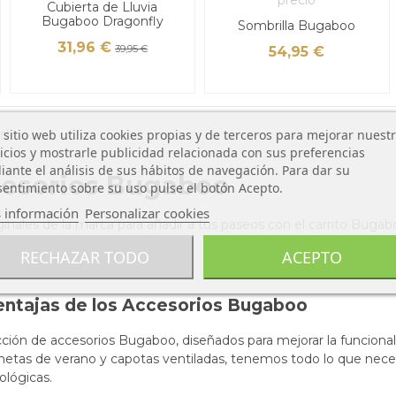
Cubierta de Lluvia
Bugaboo Dragonfly
Sombrilla Bugaboo
31,96 €
39,95 €
54,95 €
 sitio web utiliza cookies propias y de terceros para mejorar nuest
s)
icios y mostrarle publicidad relacionada con sus preferencias
ante el análisis de sus hábitos de navegación. Para dar su
esorios Bugaboo
entimiento sobre su uso pulse el botón Acepto.
 información
Personalizar cookies
ginales de la marca para añadir a tus paseos con el carrito Buga
RECHAZAR TODO
ACEPTO
Ventajas de los Accesorios Bugaboo
cción de accesorios Bugaboo, diseñados para mejorar la funcion
onetas de verano y capotas ventiladas, tenemos todo lo que neces
ológicas.