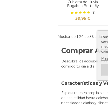
Cubierta de Lluvia
Bugaboo Butterfly
(1)
39,95 €
Este
Mostrando 1-24 de 36 artículo(
serv
medi
Comprar Acc
cons
Más
Descubre los accesorios ori
cómodo tu día a día.
Características y 
Explora nuestra amplia sele
de alta calidad hasta colch
necesidades diarias y climat