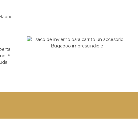
Madrid.
perta
mo! Si
yuda