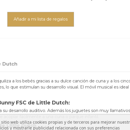
Añadir a mi lista de regalos
e Dutch
iliza a los bebés gracias a su dulce canción de cuna y a los cin
 lo que estimulan su desarrollo visual. El móvil musical es ideal
Bunny FSC de Little Dutch:
la su desarrollo auditivo. Además los juguetes son muy llamativos
 acoplar fácilmente a una cuna o parque infantil.
 sitio web utiliza cookies propias y de terceros para mejorar nuest
e Little
Dutch
icios y mostrarle publicidad relacionada con sus preferencias