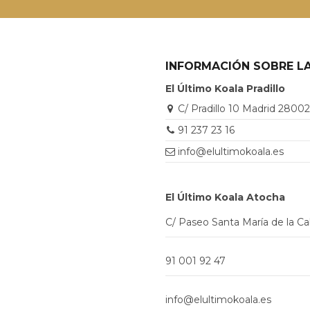
INFORMACIÓN SOBRE LA
El Último Koala Pradillo
C/ Pradillo 10 Madrid 2800
91 237 23 16
info@elultimokoala.es
El Último Koala Atocha
C/ Paseo Santa María de la C
91 001 92 47
info@elultimokoala.es