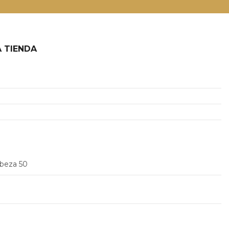
 TIENDA
2
abeza 50