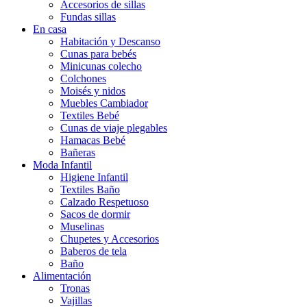
Accesorios de sillas
Fundas sillas
En casa
Habitación y Descanso
Cunas para bebés
Minicunas colecho
Colchones
Moisés y nidos
Muebles Cambiador
Textiles Bebé
Cunas de viaje plegables
Hamacas Bebé
Bañeras
Moda Infantil
Higiene Infantil
Textiles Baño
Calzado Respetuoso
Sacos de dormir
Muselinas
Chupetes y Accesorios
Baberos de tela
Baño
Alimentación
Tronas
Vajillas