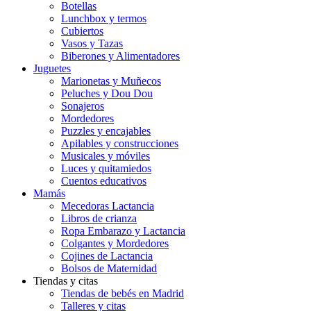
Botellas
Lunchbox y termos
Cubiertos
Vasos y Tazas
Biberones y Alimentadores
Juguetes
Marionetas y Muñecos
Peluches y Dou Dou
Sonajeros
Mordedores
Puzzles y encajables
Apilables y construcciones
Musicales y móviles
Luces y quitamiedos
Cuentos educativos
Mamás
Mecedoras Lactancia
Libros de crianza
Ropa Embarazo y Lactancia
Colgantes y Mordedores
Cojines de Lactancia
Bolsos de Maternidad
Tiendas y citas
Tiendas de bebés en Madrid
Talleres y citas