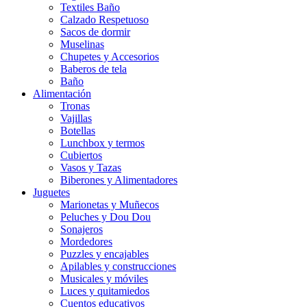
Textiles Baño
Calzado Respetuoso
Sacos de dormir
Muselinas
Chupetes y Accesorios
Baberos de tela
Baño
Alimentación
Tronas
Vajillas
Botellas
Lunchbox y termos
Cubiertos
Vasos y Tazas
Biberones y Alimentadores
Juguetes
Marionetas y Muñecos
Peluches y Dou Dou
Sonajeros
Mordedores
Puzzles y encajables
Apilables y construcciones
Musicales y móviles
Luces y quitamiedos
Cuentos educativos