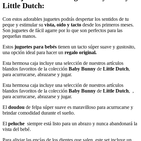
Little Dutch:
Con estos adorables juguetes podrás despertar los sentidos de tu
peque y estimular su
vista, oído y tacto
desde los primeros meses.
Son juguetes de fácil agarre por lo que son perfectos para las
pequeñas manos.
Estos
juguetes para bebés
tienen un tacto súper suave y gustosito,
una opción ideal para hacer un
regalo original.
Esta hermosa caja incluye una selección de nuestros artículos
blandos favoritos de la colección
Baby Bunny
de
Little Dutch
,
para acurrucarse, abrazarse y jugar.
Esta hermosa caja incluye una selección de nuestros artículos
blandos favoritos de la colección
Baby Bunny
de
Little Dutch
, ,
para acurrucarse, abrazarse y jugar.
El
doudou
de felpa súper suave es maravilloso para acurrucarse y
brindar comodidad durante el sueño.
El
peluche
siempre está listo para un abrazo y nunca abandonará la
vista del bebé.
Para aliviar las encías de los dientes que salen, este set incluye un