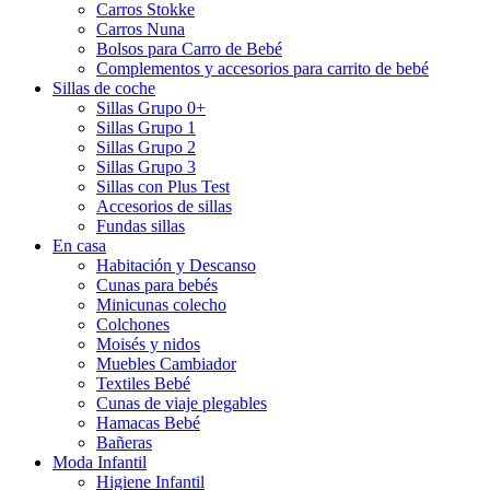
Carros Stokke
Carros Nuna
Bolsos para Carro de Bebé
Complementos y accesorios para carrito de bebé
Sillas de coche
Sillas Grupo 0+
Sillas Grupo 1
Sillas Grupo 2
Sillas Grupo 3
Sillas con Plus Test
Accesorios de sillas
Fundas sillas
En casa
Habitación y Descanso
Cunas para bebés
Minicunas colecho
Colchones
Moisés y nidos
Muebles Cambiador
Textiles Bebé
Cunas de viaje plegables
Hamacas Bebé
Bañeras
Moda Infantil
Higiene Infantil