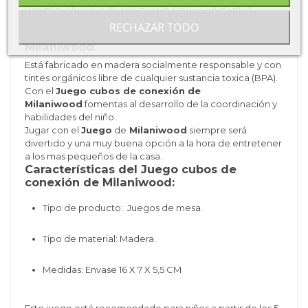
madera (100% FSC®) 1 folleto de instrucciones en 5
idiomas.
RECHAZAR TODO
Ventajas del Juego cubos de conexión de
Milaniwood.
Está fabricado en madera socialmente responsable y con
tintes orgánicos libre de cualquier sustancia toxica (BPA).
Con el
Juego cubos de conexión de
Milaniwood
fomentas al desarrollo de la coordinación y
habilidades del niño.
Jugar con el
Juego
de
Milaniwood
siempre será
divertido y una muy buena opción a la hora de entretener
a los mas pequeños de la casa.
Características del Juego cubos de
conexión de Milaniwood:
Tipo de producto: Juegos de mesa.
Tipo de material: Madera.
Medidas: Envase
16 X 7 X 5,5 CM