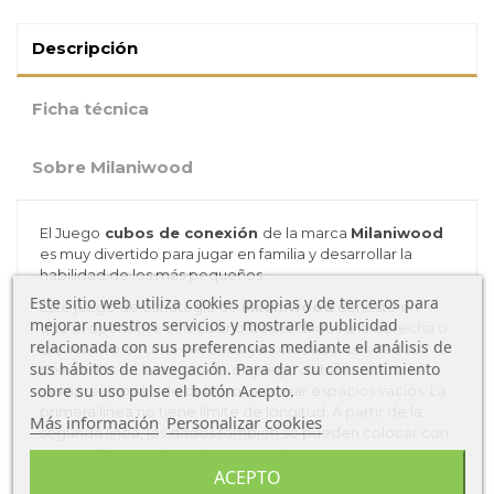
Descripción
Ficha técnica
Sobre Milaniwood
El Juego
cubos de conexión
de la marca
Milaniwood
es muy divertido para jugar en familia y desarrollar la
habilidad de los más pequeños.
Este sitio web utiliza cookies propias y de terceros para
Este juego de estrategia de
Milaniwood
consiste en
mejorar nuestros servicios y mostrarle publicidad
que
e
l oponente coloca uno de sus dados a la derecha o
relacionada con sus preferencias mediante el análisis de
izquierda o encima del dado ya colocado.
Los dados
sus hábitos de navegación. Para dar su consentimiento
colocados en la superficie de juego deben colocarse
sobre su uso pulse el botón Acepto.
siempre uno al lado del otro, sin dejar espacios vacíos.
La
primera línea no tiene límite de longitud.
A partir de la
Más información
Personalizar cookies
segunda línea, los dados también se pueden colocar con
uno o más espacios entre uno y otro.
ACEPTO
El juego contiene
21 dados verdes y 21 dados azules en