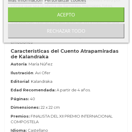
infinita que sea la oferta de llamadas, mensajes, fotos,
música, redes sociales, aplicaciones y páginas web por las
ACEPTO
que navegar, nada es equiparable a “las cosas más
maravillosas” que se pueden apreciar, no a través de una
pantalla, sino de la retina.
RECHAZAR TODO
Temática: familia, sociedad, tecnología, incomunicación,
emociones
Características del Cuento Atrapamiradas
de Kalandraka
Autoría
: María Núñez
Ilustración
: Avi Ofer
Editorial
: Kalandraka
Edad Recomendada:
A partir de 4 años.
Páginas:
40
Dimensiones:
22 x 22 cm
Premios:
FINALISTA DEL XII PREMIO INTERNACIONAL
COMPOSTELA
Idioma:
Castellano