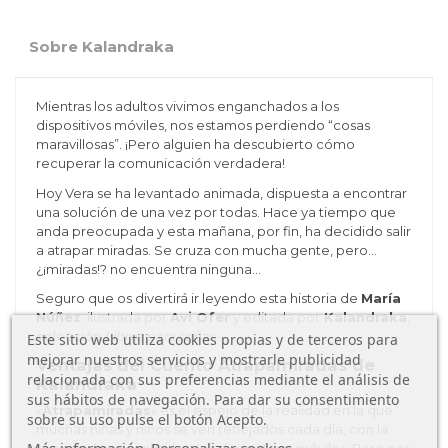
Sobre Kalandraka
Mientras los adultos vivimos enganchados a los
dispositivos móviles, nos estamos perdiendo “cosas
maravillosas”.
¡Pero alguien ha descubierto cómo
recuperar la comunicación verdadera!
Hoy Vera se ha levantado animada, dispuesta a encontrar
una solución de una vez por todas. Hace ya tiempo que
anda preocupada y esta mañana, por fin, ha decidido salir
a atrapar miradas. Se cruza con mucha gente, pero...
¿¡miradas!? no encuentra ninguna…
Seguro que os divertirá ir leyendo esta historia de
María
Núñez
, ilustrada por
Avi Ofer
y editada por
Kalandraka
,
colección
Libros para soñar.
Este sitio web utiliza cookies propias y de terceros para
mejorar nuestros servicios y mostrarle publicidad
Ventajas del Cuento Atrapamiradas de
relacionada con sus preferencias mediante el análisis de
Kalandraka
sus hábitos de navegación. Para dar su consentimiento
«
Atrapamiradas
» es el espejo de la realidad en la que
sobre su uso pulse el botón Acepto.
muchas niñas y niños se ven reflejados cada día, con la
Más información
Personalizar cookies
sociedad enganchada a los dispositivos móviles. Pero por