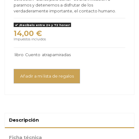
pararnos y detenernos a disfrutar de los
verdaderamente importante, el contacto humano.
¡Recíbelo entre 24 y 72 horas!
14,00 €
Impuestos incluidos
libro
Cuento
atrapamiradas
Añadir a mi lista de regalos
Descripción
Ficha técnica