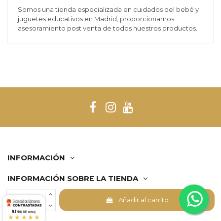
Somos una tienda especializada en cuidados del bebé y
juguetes educativos en Madrid, proporcionamos
asesoramiento post venta de todos nuestros productos.
INFORMACIÓN
INFORMACIÓN SOBRE LA TIENDA
Añadir al carrito
Comerciante aprobado por la Sociedad de Opiniones
9.1
Contrastadas,
haga clic aquí para mostrar el certificado
.
/10 (409 notas)
★★★★★