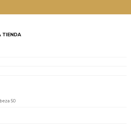
 TIENDA
2
abeza 50