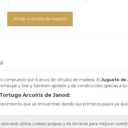
Añadir a mi lista de regalos
od
is compuesto por 6 arcos de círculos de madera. El
Juguete de A
 empujar y tirar y también apilable y de construcción gracias a su
 Tortuga Arcoíris de Janod:
crecimiento que se encuentran dando sus primeros pasos ya que e
e para formar un juego de construcción original. Una gama con col
 sitio web utiliza cookies propias y de terceros para mejorar nuest
es de su hijo con toda dulzura.