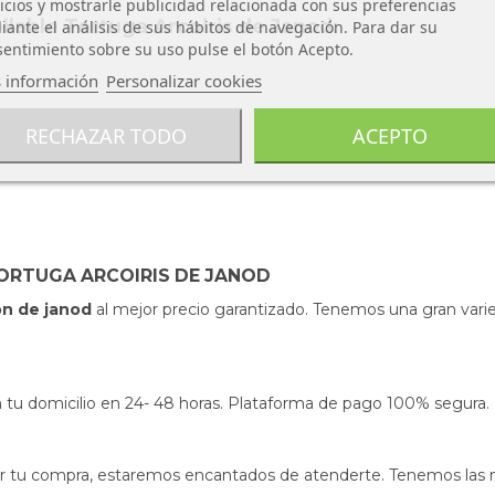
icios y mostrarle publicidad relacionada con sus preferencias
ilable Tortuga Arcoiris de Janod:
ante el análisis de sus hábitos de navegación. Para dar su
entimiento sobre su uso pulse el botón Acepto.
 información
Personalizar cookies
RECHAZAR TODO
ACEPTO
ORTUGA ARCOIRIS DE JANOD
on de janod
al mejor precio garantizado. Tenemos una gran varie
s en tu domicilio en 24- 48 horas. Plataforma de pago 100% segura.
izar tu compra, estaremos encantados de atenderte. Tenemos las