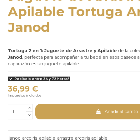
Apilable Tortuga Ar
Janod
Tortuga 2 en 1: Juguete de Arrastre y Apilable
de la cole
Janod
, perfecta para acompañar a tu bebé en esos paseos 
caparazón es un juguete apilable.
¡Recíbelo entre 24 y 72 horas!
36,99 €
Impuestos incluidos
Añadir al carrito
janod
arcoiris
apilable
arrastre
arcoiris apilable