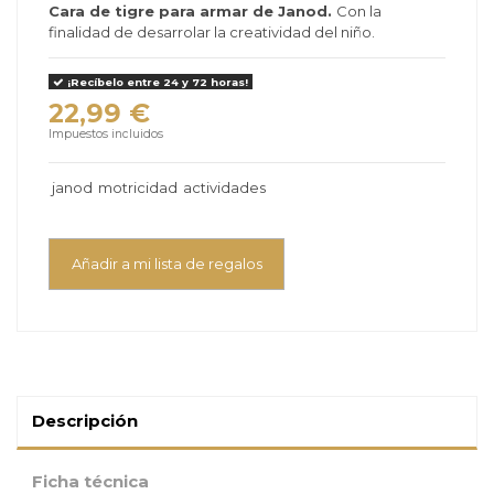
Cara de tigre para armar de Janod.
Con la
finalidad de desarrolar la creatividad del niño.
¡Recíbelo entre 24 y 72 horas!
22,99 €
Impuestos incluidos
janod
motricidad
actividades
Añadir a mi lista de regalos
Descripción
Ficha técnica