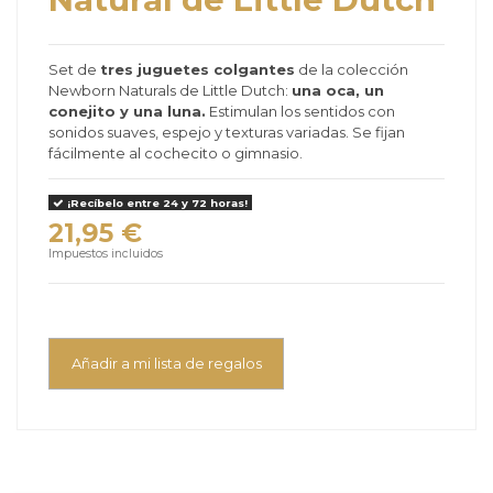
Set de
tres juguetes colgantes
de la colección
Newborn Naturals de Little Dutch:
una oca, un
conejito y una luna.
Estimulan los sentidos con
sonidos suaves, espejo y texturas variadas. Se fijan
fácilmente al cochecito o gimnasio.
¡Recíbelo entre 24 y 72 horas!
21,95 €
Impuestos incluidos
Añadir a mi lista de regalos