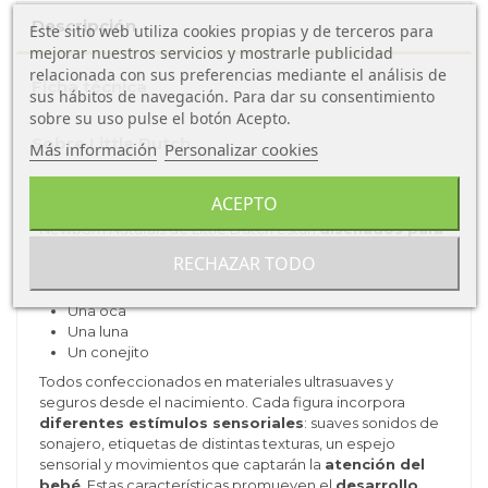
Descripción
Este sitio web utiliza cookies propias y de terceros para
mejorar nuestros servicios y mostrarle publicidad
relacionada con sus preferencias mediante el análisis de
Ficha técnica
sus hábitos de navegación. Para dar su consentimiento
sobre su uso pulse el botón Acepto.
Sobre Little Dutch
Más información
Personalizar cookies
ACEPTO
Los
Juguetes Colgantes con Anilla
s de la colección
Newborn Naturals de Little Dutch están
diseñados para
las
manos curiosas y sensibles
de los más pequeños.
RECHAZAR TODO
Este encantador
set incluye:
Una oca
Una luna
Un conejito
Todos confeccionados en materiales ultrasuaves y
seguros desde el nacimiento. Cada figura incorpora
diferentes estímulos sensoriales
: suaves sonidos de
sonajero, etiquetas de distintas texturas, un espejo
sensorial y movimientos que captarán la
atención del
bebé
. Estas características promueven el
desarrollo