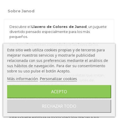
Sobre Janod
Descubre el
Llavero de Colores de Janod
, un juguete
divertido pensado especialmente para los más
pequeños.
Muchos niños sienten curiosidad por las llaves de los
adultos. Este llavero está diseñado para que puedan
Este sitio web utiliza cookies propias y de terceros para
tener el suyo propio.
mejorar nuestros servicios y mostrarle publicidad
relacionada con sus preferencias mediante el análisis de
Su carcasa de silicona permite agarrarlo fácilmente con
sus hábitos de navegación. Para dar su consentimiento
las manos pequeñas.
sobre su uso pulse el botón Acepto.
Incluye cuatro botones con sonidos realistas que imitan
Más información
Personalizar cookies
funciones de un coche: apertura, claxon, luces de
emergencia y arranque del motor.
ACEPTO
Además, incorpora tres llaves de silicona con función pop-
it. Estas ayudan a estimular los sentidos y la curiosidad del
niño.
RECHAZAR TODO
Ventajas del Llavero de Colores Janod
Este juguete estimula la motricidad fina gracias a sus