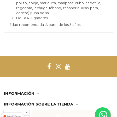
pollito, abeja, mariquita, mariposa, cubo, carretilla,
regadora, lechuga, rábano, zanahoria, uvas, pera,
cereza) y una bolsa.
De 1 a 4 Jugadores.
Edad recomendada: A partir de los 3 años.
INFORMACIÓN
INFORMACIÓN SOBRE LA TIENDA
Añadir al carrito
Comerciante aprobado por la Sociedad de Opiniones