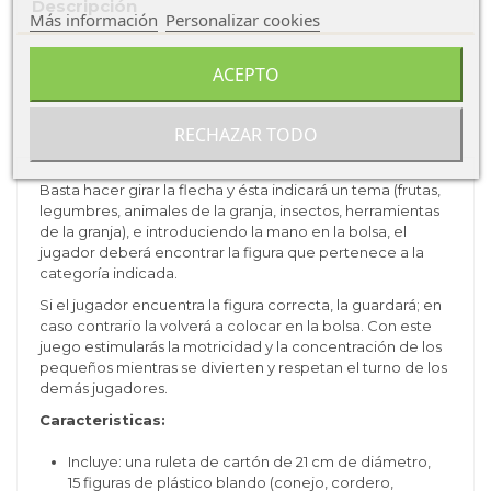
Descripción
Más información
Personalizar cookies
Ficha técnica
ACEPTO
Sobre Djeco
RECHAZAR TODO
Basta hacer girar la flecha y ésta indicará un tema (frutas,
legumbres, animales de la granja, insectos, herramientas
de la granja), e introduciendo la mano en la bolsa, el
jugador deberá encontrar la figura que pertenece a la
categoría indicada.
Si el jugador encuentra la figura correcta, la guardará; en
caso contrario la volverá a colocar en la bolsa. Con este
juego estimularás la motricidad y la concentración de los
pequeños mientras se divierten y respetan el turno de los
demás jugadores.
Caracteristicas:
I
ncluye: una ruleta de cartón de 21 cm de diámetro,
15 figuras de plástico blando (conejo, cordero,