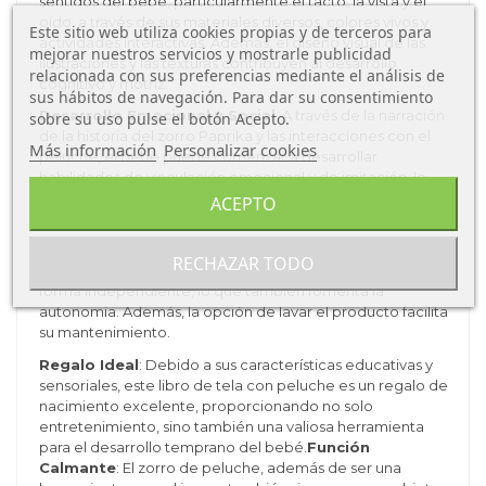
sentidos del bebé, particularmente el tacto, la vista y el
oído, a través de sus materiales diversos, colores vivos y
Este sitio web utiliza cookies propias y de terceros para
actividades interactivas. Además, el diseño visual de las
mejorar nuestros servicios y mostrarle publicidad
ilustraciones y las texturas contribuyen al desarrollo
relacionada con sus preferencias mediante el análisis de
cognitivo y motriz.
sus hábitos de navegación. Para dar su consentimiento
Desarrollo Emocional y Social
: A través de la narración
sobre su uso pulse el botón Acepto.
de la historia del zorro Paprika y las interacciones con el
Más información
Personalizar cookies
peluche, el bebé puede comenzar a desarrollar
habilidades de vinculación emocional y de imitación, lo
cual es fundamental para el desarrollo social en los
ACEPTO
primeros años.
Facilidad de Uso y Accesibilidad
: Las cintas verdes
RECHAZAR TODO
para colgar el libro permiten que el bebé lo explore de
forma independiente, lo que también fomenta la
autonomía. Además, la opción de lavar el producto facilita
su mantenimiento.
Regalo Ideal
: Debido a sus características educativas y
sensoriales, este libro de tela con peluche es un regalo de
nacimiento excelente, proporcionando no solo
entretenimiento, sino también una valiosa herramienta
para el desarrollo temprano del bebé.
Función
Calmante
: El zorro de peluche, además de ser una