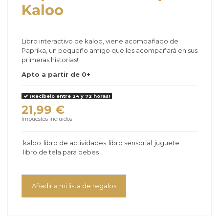
Kaloo
Libro interactivo de kaloo, viene acompañado de
Paprika, un pequeño amigo que les acompañará en sus
primeras historias!
Apto a partir de 0+
¡Recíbelo entre 24 y 72 horas!
21,99 €
Impuestos incluidos
kaloo
libro de actividades
libro sensorial
juguete
libro de tela para bebes
Añadir a mi lista de regalos