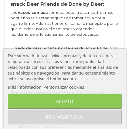
snack Deer Friends de Done by Deer:
Los
vasos con asa
son ideales para que nuestros mas
pequeños se sientan seguros de tomar agua por su
agarre firme. Además tienen un tamaño manejable por lo
que pueden usarlos ellos mismos y aprender
rápidamente el funcionamiento de estos vasos.
El
pack de vaso y taza porta snack
, son el kit de inicio
ideal para los más pequeños que empiezan a descubrir el
Este sitio web utiliza cookies propias y de terceros para
mundo de los refrigerios.
mejorar nuestros servicios y mostrarle publicidad
relacionada con sus preferencias mediante el análisis de
sus hábitos de navegación. Para dar su consentimiento
Este
pack de vaso y snack
esta diseñado con una jirafa
sobre su uso pulse el botón Acepto.
y un elefante diseñado exclusivamente por la marca
Done by Deer.
Más información
Personalizar cookies
Características
del Pack de taza con asas
y snack Deer Friends de Done by Deer:
ACEPTO
Tipo de producto: Vasos y Botellas.
RECHAZAR TODO
Tipo de material:
100% silicona de grado alimenticio
alimentaria.
Libre de BPA.