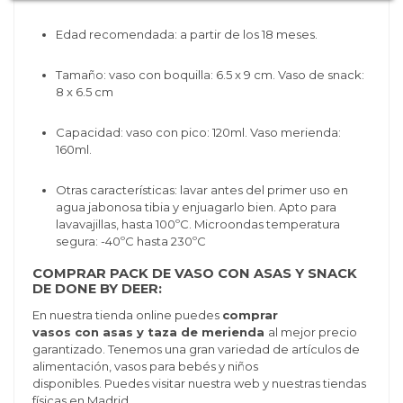
Edad recomendada: a partir de los 18 meses.
Tamaño: vaso con boquilla: 6.5 x 9 cm. Vaso de snack:
8 x 6.5 cm
Capacidad: vaso con pico: 120ml. Vaso merienda:
160ml.
Otras características: lavar antes del primer uso en
agua jabonosa tibia y enjuagarlo bien. A
pto para
lavavajillas, hasta 100ºC. Microondas temperatura
segura: -40ºC hasta 230ºC
COMPRAR PACK DE VASO CON ASAS Y SNACK
DE DONE BY DEER:
En nuestra tienda online puedes
comprar
vasos
con asas y taza de merienda
al mejor precio
garantizado. Tenemos una gran variedad de artículos de
alimentación, vasos para bebés y niños
disponibles. Puedes visitar nuestra web y nuestras tiendas
físicas en Madrid.