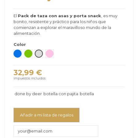
El
Pack de taza con asas y porta snack
,
es muy
bonito, resistente y práctico para los niños que
comienzan a explorar el maravilloso mundo de la
alimentación.
Color
Azul
Verde
Gris claro
Rosa
32,99 €
Impuestos incluidos
done by deer
botella con pajita
botella
Añadir a mi lista de regalos