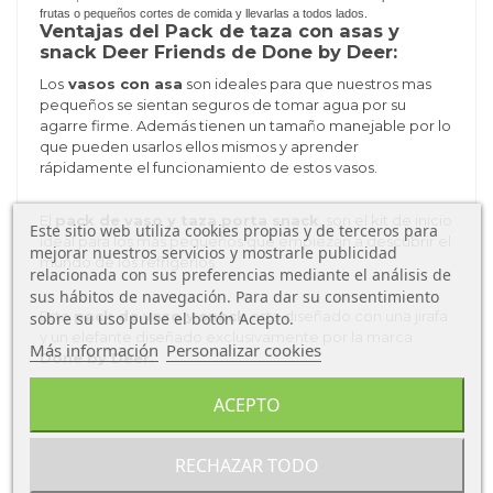
frutas o pequeños cortes de comida y llevarlas a todos lados.
Ventajas del Pack de taza con asas y
snack Deer Friends de Done by Deer:
Los
vasos con asa
son ideales para que nuestros mas
pequeños se sientan seguros de tomar agua por su
agarre firme. Además tienen un tamaño manejable por lo
que pueden usarlos ellos mismos y aprender
rápidamente el funcionamiento de estos vasos.
El
pack de vaso y taza porta snack
, son el kit de inicio
Este sitio web utiliza cookies propias y de terceros para
ideal para los más pequeños que empiezan a descubrir el
mejorar nuestros servicios y mostrarle publicidad
mundo de los refrigerios.
relacionada con sus preferencias mediante el análisis de
sus hábitos de navegación. Para dar su consentimiento
Este
pack de vaso y snack
esta diseñado con una jirafa
sobre su uso pulse el botón Acepto.
y un elefante diseñado exclusivamente por la marca
Más información
Personalizar cookies
Done by Deer.
Características
del Pack de taza con asas
ACEPTO
y snack Deer Friends de Done by Deer:
Tipo de producto: Vasos y Botellas.
RECHAZAR TODO