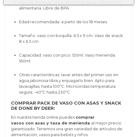
Tipo de material:
100% silicona de grado alimenticio
alimentaria.
Libre de BPA.
Edad recomendada: a partir de los 18 meses.
Tamaño: vaso con boquilla: 6.5 x 9 cm. Vaso de snack:
8 x 6.5 cm
Capacidad: vaso con pico: 120ml. Vaso merienda:
160ml.
Otras características: lavar antes del primer uso en
agua jabonosa tibia y enjuagarlo bien. A
pto para
lavavajillas, hasta 100ºC. Microondas temperatura
segura: -40ºC hasta 230ºC
COMPRAR PACK DE VASO CON ASAS Y SNACK
DE DONE BY DEER:
En nuestra tienda online puedes
comprar
vasos
con asas y taza de merienda
al mejor precio
garantizado. Tenemos una gran variedad de artículos de
alimentación, vasos para bebés y niños