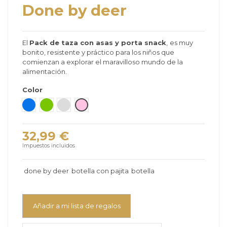
Done by deer
El
Pack de taza con asas y porta snack
,
es muy
bonito, resistente y práctico para los niños que
comienzan a explorar el maravilloso mundo de la
alimentación.
Color
Azul
Verde
Gris claro
Rosa
32,99 €
Impuestos incluidos
done by deer
botella con pajita
botella
Añadir a mi lista de regalos