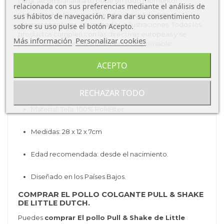
cuna. ¡Acompañará a tu bebé en todo momento!
relacionada con sus preferencias mediante el análisis de
Little Dutch fabrica juguetes de alta calidad, con
sus hábitos de navegación. Para dar su consentimiento
elegantes colores, estampados e ilustraciones. Todos los
sobre su uso pulse el botón Acepto.
productos cumplen con las directivas europeas y se
Más información
Personalizar cookies
producen de manera socialmente responsable.
Características de El pajarillo Pull &
ACEPTO
Shake de Little
Dutch:
Tipo de Producto: Juguete.
RECHAZAR TODO
Material: Tela. 100% Poliéster
Medidas: 28 x 12 x 7cm
Edad recomendada: desde el nacimiento.
Diseñado en los Países Bajos.
COMPRAR EL POLLO COLGANTE PULL & SHAKE
DE LITTLE DUTCH.
Puedes
comprar El pollo Pull & Shake de Little