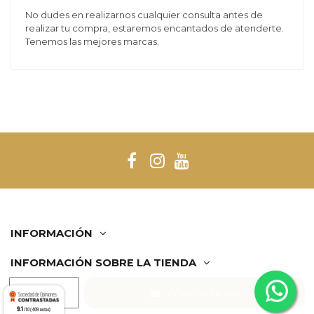
No dudes en realizarnos cualquier consulta antes de
realizar tu compra, estaremos encantados de atenderte.
Tenemos las mejores marcas.
INFORMACIÓN
INFORMACIÓN SOBRE LA TIENDA
Añadir al carrito
Comerciante aprobado por la Sociedad de Opiniones
9.1
Contrastadas,
haga clic aquí para mostrar el certificado
.
/10 (409 notas)