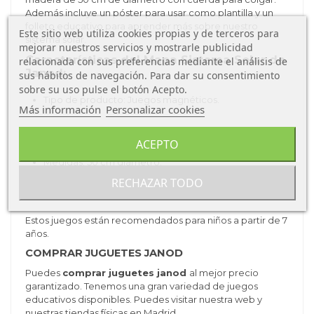
Además
incluye un póster para usar como plantilla y
un
folleto educativo para aprender más sobre nuestro
Este sitio web utiliza cookies propias y de terceros para
sistema solar.
mejorar nuestros servicios y mostrarle publicidad
Características del Mapa Sistema Solar de
relacionada con sus preferencias mediante el análisis de
Janod:
sus hábitos de navegación. Para dar su consentimiento
sobre su uso pulse el botón Acepto.
Tipo de producto: Juegos magnéticos.
Más información
Personalizar cookies
Material: madera.
ACEPTO
Medidas: 50
cm diámetro.
RECHAZAR TODO
Cantidad de piezas: 20 piezas
Estos juegos están recomendados para niños a partir de 7
años.
COMPRAR JUGUETES JANOD
Puedes
comprar juguetes janod
al mejor precio
garantizado. Tenemos una gran variedad de juegos
educativos disponibles. Puedes visitar nuestra web y
nuestras tiendas físicas en Madrid.