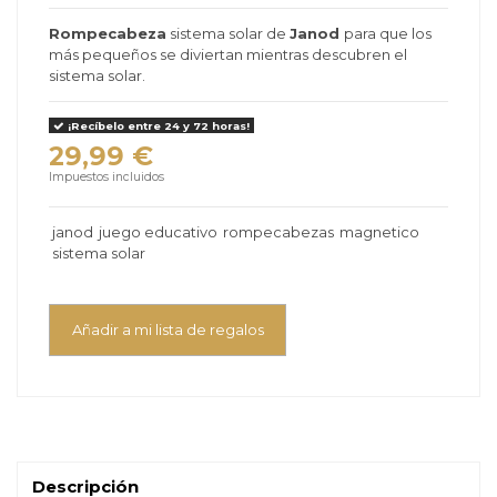
Rompecabeza
sistema solar de
Janod
para que los
más pequeños se diviertan mientras descubren el
sistema solar.
¡Recíbelo entre 24 y 72 horas!
29,99 €
Impuestos incluidos
janod
juego educativo
rompecabezas
magnetico
sistema solar
Añadir a mi lista de regalos
Descripción