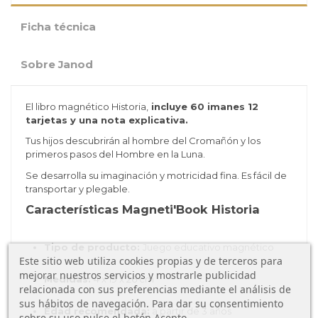
Ficha técnica
Sobre Janod
El libro magnético Historia,
incluye 60 imanes 12
tarjetas y una nota explicativa.
Tus hijos descubrirán al hombre del Cromañón y los
primeros pasos del Hombre en la Luna.
Se desarrolla su imaginación y motricidad fina. Es fácil de
transportar y plegable.
Características Magneti'Book Historia
Tipo de producto:
Juego educativo magnético
Este sitio web utiliza cookies propias y de terceros para
mejorar nuestros servicios y mostrarle publicidad
Medidas:
4 x 19 x 26 cm
relacionada con sus preferencias mediante el análisis de
sus hábitos de navegación. Para dar su consentimiento
Edad recomendada:
a partir de 3 años
sobre su uso pulse el botón Acepto.