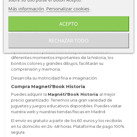
Más información
Personalizar cookies
Material:
Cartón certificado FSCTM
Ventajas Magneti'Book Historia
ACEPTO
Original juego magnético con gran variedad de imanes y
dibujos. Fácil de transportar y perfecto para desarrollar la
RECHAZAR TODO
imaginación de los más pequeños.
Aprenderá con piezas ilustradas y ambientadas en
diferentes momentos importantes de la historia, los
bonitos colores y grandes dibujos, facilitarán su
comprensión y memoria.
Desarrolla su motricidad fina e imaginación.
Compra Magneti'Book Historia
Puedes adquirir la
Magnéti'Book Historia
al mejor
precio garantizado. Tenemos una gran variedad de
juguetes y juegos educativos disponibles. Puedes visitar
nuestra web y nuestras tiendas físicas en Madrid.
El envío es gratuito a partir de los 60 euros y los recibirás
en tu domicilio en 24- 48 horas. Plataforma de pago 100%
segura.