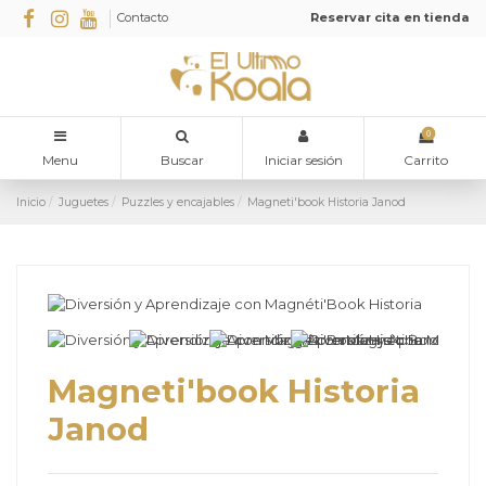
Contacto
Reservar cita en tienda
0
Menu
Buscar
Iniciar sesión
Carrito
Inicio
Juguetes
Puzzles y encajables
Magneti'book Historia Janod
Magneti'book Historia
Janod