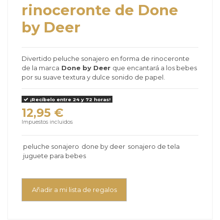
rinoceronte de Done
by Deer
Divertido peluche sonajero en forma de rinoceronte
de la marca
Done by Deer
que encantará a los bebes
por su suave textura y dulce sonido de papel.
¡Recíbelo entre 24 y 72 horas!
12,95 €
Impuestos incluidos
peluche sonajero
done by deer
sonajero de tela
juguete para bebes
Añadir a mi lista de regalos