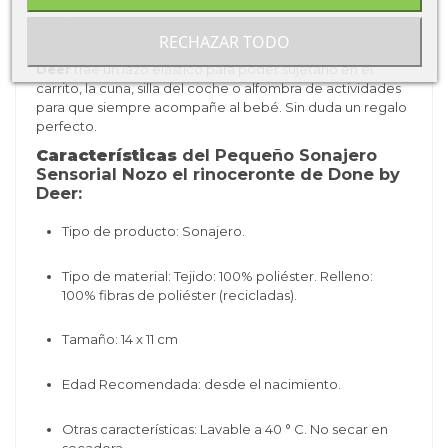
nuestros bebes gracias a su suave tacto y sonido de papel
que les encanta.
RECHAZAR TODO
Este
juguete para bebes
diseñado por
Done By
Deer
trae un lazo elástico para poder sujetarlo en el
carrito, la cuna, silla del coche o alfombra de actividades
para que siempre acompañe al bebé. Sin duda un regalo
perfecto.
Características
del Pequeño Sonajero
Sensorial Nozo el rinoceronte de Done by
Deer:
Tipo de producto: Sonajero.
Tipo de material:
Tejido: 100% poliéster.
Relleno:
100% fibras de poliéster (recicladas).
Tamaño:
14 x 11 cm
Edad Recomendada: desde el nacimiento.
Otras características:
Lavable a 40 ° C.
No secar en