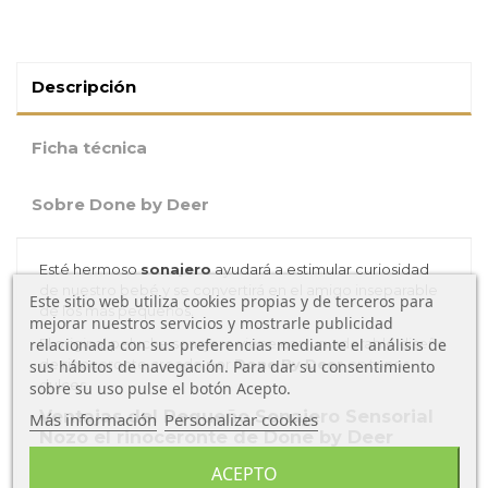
Descripción
Ficha técnica
Sobre Done by Deer
Esté hermoso
sonajero
ayudará a estimular curiosidad
de nuestro bebé y se convertirá en el amigo inseparable
Este sitio web utiliza cookies propias y de terceros para
de los más pequeños.
mejorar nuestros servicios y mostrarle publicidad
El original peluche sonajero viene con un adorable diseño
relacionada con sus preferencias mediante el análisis de
de rinoceronte creado por
Done By Deer
en tonos
sus hábitos de navegación. Para dar su consentimiento
dulces.
sobre su uso pulse el botón Acepto.
Ventajas del Pequeño Sonajero Sensorial
Más información
Personalizar cookies
Nozo el rinoceronte de Done by Deer
El
sonajero de tela
estimulará todos los sentidos de
ACEPTO